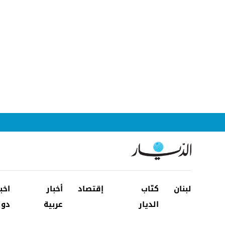
لبنان
كتّاب
إقتصاد
أخبار
اخب
الديار
عربية
دول