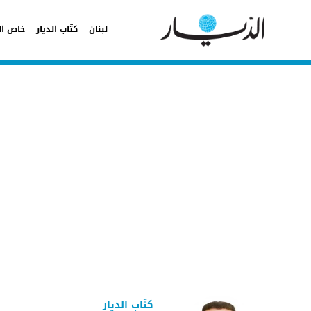
لبنان
كتّاب الديار
خاص ال
كتّاب الديار