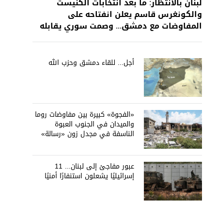
لبنان بالانتظار: ما بعد انتخابات الكنيست
والكونغرس قاسم يعلن انفتاحه على
المفاوضات مع دمشق... وصمت سوري يقابله
أجل... للقاء دمشق وحزب الله
«الفجوة» كبيرة بين مفاوضات روما
والميدان في الجنوب العبوة
الناسفة في مجدل زون «رسالة»
في أكثر من اتجاه؟
عبور مفاجئ إلى لبنان... 11
إسرائيليًا يشعلون استنفارًا أمنيًا