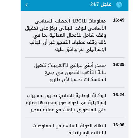
عاجل 24/7
معلومات للـLBCI: المطلب السياسي
16:49
الأساسي للوفد اللبناني تركز على تحقيق
وقف شامل للأعمال العدائية بما في
ذلك وقف عمليات التفجير غير أن الجانب
الإسرائيلي لم يوافق عليه
مصدر أمني عراقي لـ"العربية": تفعيل
16:39
حالة التأهب القصوى في جميع
المعسكرات تحسبا لأي طارئ
الوكالة الوطنية للاعلام: تحليق لمسيرات
16:24
إسرائيلية في اجواء صور ومحيطها وغارة
على المنصوري تزامنت مع عملية تفجير
انتهاء الجولة السابعة من المفاوضات
16:06
اللبنانية الإسرائيلية