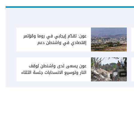
عون: تقدّم إيجابي في روما ومُؤتمر
إقتصادي في واشنطن دعم
فاتيكاني لبعبدا... جلسة تشريعيّة
ليومين... ونفط العراق على الطاولة
عون يسعى لدى واشنطن لوقف
النار وتوسيع الانسحابات جلسة الثلثاء
نحو إقرار صيغة توافقيّة لقانون العفو
بالأكثريّة