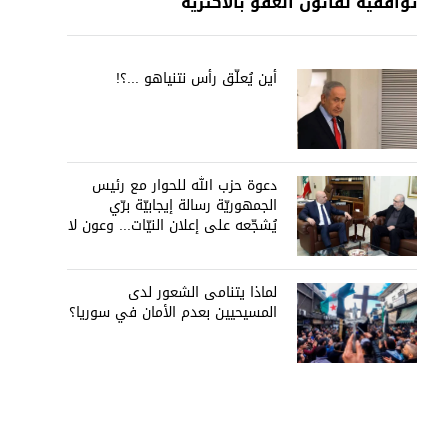
توافقيّة لقانون العفو بالأكثريّة
أين يُعلّق رأس نتنياهو ...؟!
دعوة حزب الله للحوار مع رئيس
الجمهوريّة رسالة إيجابيّة برّي
يُشجّعه على إعلان النيّات... وعون لا
يُمانع
لماذا يتنامى الشعور لدى
المسيحيين بعدم الأمان في سوريا؟