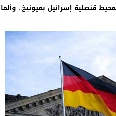
حيط قنصلية إسرائيل بميونيخ.. وألمان