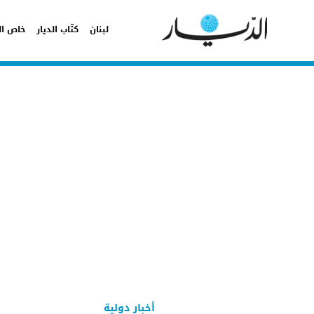
لبنان
كتّاب الديار
خاص ال
أخبار دولية