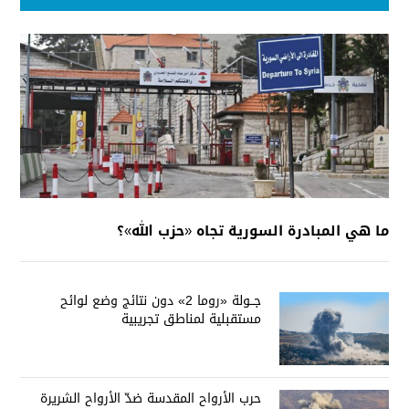
ما هي المبادرة السورية تجاه «حزب الله»؟
جــولة «روما 2» دون نتائج وضع لوائح
مستقبلية لمناطق تجريبية
حرب الأرواح المقدسة ضدّ الأرواح الشريرة