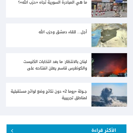
ما هي المبادرة السورية تجاه «حزب الله»؟
أجل... للقاء دمشق وحزب الله
لبنان بالانتظار: ما بعد انتخابات الكنيست
والكونغرس قاسم يعلن انفتاحه على
المفاوضات مع دمشق... وصمت سوري يقابله
جــولة «روما 2» دون نتائج وضع لوائح مستقبلية
لمناطق تجريبية
الأكثر قراءة