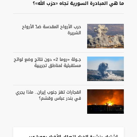
ما هي المبادرة السورية تجاه «حزب الله»؟
حرب الأرواح المقدسة ضدّ الأرواح
الشريرة
جــولة «روما 2» دون نتائج وضع لوائح
مستقبلية لمناطق تجريبية
انفجارات تهز جنوب إيران.. ماذا يجري
في بندر عباس وقشم؟
اشترك بنشرة الديار لتصلك الأخبار يوميا عبر