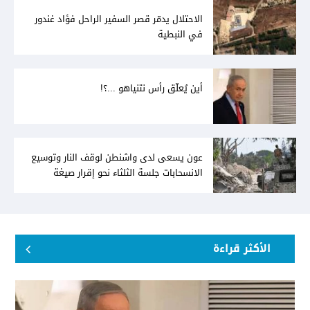
الاحتلال يدمّر قصر السفير الراحل فؤاد غندور
في النبطية
أين يُعلّق رأس نتنياهو ...؟!
عون يسعى لدى واشنطن لوقف النار وتوسيع
الانسحابات جلسة الثلثاء نحو إقرار صيغة
توافقيّة لقانون العفو بالأكثريّة
الأكثر قراءة