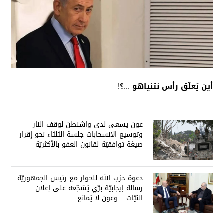
أين يُعلّق رأس نتنياهو ...؟!
عون يسعى لدى واشنطن لوقف النار
وتوسيع الانسحابات جلسة الثلثاء نحو إقرار
صيغة توافقيّة لقانون العفو بالأكثريّة
دعوة حزب الله للحوار مع رئيس الجمهوريّة
رسالة إيجابيّة برّي يُشجّعه على إعلان
النيّات... وعون لا يُمانع