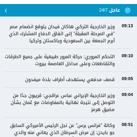
عاجل 24/7
وزير الخارجية التركي هاكان فيدان يتوقع انضمام مصر
09:13
"في المرحلة المقبلة" إلى اتفاق الدفاع المشترك الذي
أبرم الجمعة بين السعودية وباكستان وتركيا
التحكم المروري: ‏⁧‫حركة المرور‬⁩ طبيعية على جميع الطرقات
09:10
والتقاطعات وعلى مداخل العاصمة ⁧‫بيروت
قصف مدفعي يستهدف أطراف بلدة ميفدون
09:05
وزير الخارجية الإيراني عباس عراقجي: قريبون جدًا من
09:04
التوصل إلى نتيجة نهائية بالمفاوضات مع عُمان بشأن
مضيق هرمز
وكالة "فرانس برس" عن نجل الرئيس الأميركي السابق
08:51
جو بايدن: إن مرض السرطان الذي يعاني منه والدي