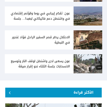
عون: تقدّم إيجابي في روما ومُؤتمر إقتصادي
في واشنطن دعم فاتيكاني لبعبدا... جلسة
تشريعيّة ليومين... ونفط العراق على الطاولة
الاحتلال يدمّر قصر السفير الراحل فؤاد غندور
في النبطية
عون يسعى لدى واشنطن لوقف النار وتوسيع
الانسحابات جلسة الثلثاء نحو إقرار صيغة
توافقيّة لقانون العفو بالأكثريّة
الأكثر قراءة