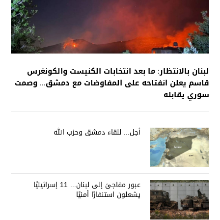
لبنان بالانتظار: ما بعد انتخابات الكنيست والكونغرس
قاسم يعلن انفتاحه على المفاوضات مع دمشق... وصمت
سوري يقابله
أجل... للقاء دمشق وحزب الله
عبور مفاجئ إلى لبنان... 11 إسرائيليًا
يشعلون استنفارًا أمنيًا