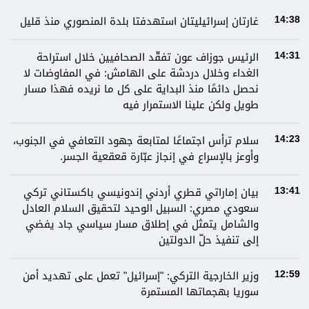
غارتان إسرائيليتان استهدفتا بلدة المنصوري منذ قليل
14:38
الرئيس جوزاف عون تفقّد الصحافيين خلال استراحة
14:31
الغداء وخلال دردشة على الهامش: في المفاوضات لا
نحصل دائمًا منذ البداية على كل ما نريده فهذا مسار
طويل ولكن علينا الاستمرار فيه
سلام ترأس اجتماعًا لمتابعة جهود التعافي في الجنوب،
14:23
وأوعز بالإسراع في إنجاز عبّارة قعقعية الجسر.
بيان إماراتي قطري أردني إندونيسي باكستاني تركي
13:41
سعودي مصري: السبيل الوحيد لتحقيق السلام العادل
والشامل يتمثل في إطلاق مسار سياسي جاد يفضي
إلى تنفيذ حلّ الدولتين
وزير الخارجية التركي: "إسرائيل" تعمل على تهديد أمن
12:59
سوريا بهجماتها المستمرة