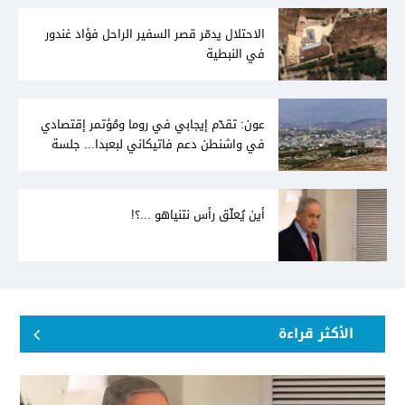
الاحتلال يدمّر قصر السفير الراحل فؤاد غندور
في النبطية
عون: تقدّم إيجابي في روما ومُؤتمر إقتصادي
في واشنطن دعم فاتيكاني لبعبدا... جلسة
تشريعيّة ليومين... ونفط العراق على الطاولة
أين يُعلّق رأس نتنياهو ...؟!
الأكثر قراءة