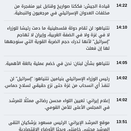
قيادة الجيش: فككنا صواريخ وقنابل غير منفجرة من
14:22
مخلفات العدوان الإسرائيلي في مرجعيون والنبطية.
نتنياهو: لن تقام دولة فلسطينية ما دمت رئيسًا للوزراء
14:10
لا في غزة ولا في الضفة الغربية، وإيران لا تهاجم
"إسرائيل" لأنها تدرك حجم الضربة القوية التي سنوجهها
لها إن فعلت
نتنياهو بشأن لبنان: نحن في خضم عملية بالغة الأهمية.
14:05
رئيس الوزراء الإسرائيلي بنيامين نتنياهو: "إسرائيل" لن
14:02
تنفذ أي انسحاب من غزة حتى نزع حقيقي لسلاح حماس.
إعلام إيراني: تعيين اللواء محسن رضائي ممثلًا للمرشد
14:02
في المجلس الأعلى للأمن القومي.
موقع المرشد الإيراني: الرئيس مسعود بزشكيان التقى
13:51
المرشد مجتبى خامنئي وبحثا الأوضاع الاقتصادية