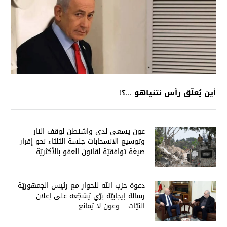
أين يُعلّق رأس نتنياهو ...؟!
عون يسعى لدى واشنطن لوقف النار
وتوسيع الانسحابات جلسة الثلثاء نحو إقرار
صيغة توافقيّة لقانون العفو بالأكثريّة
دعوة حزب الله للحوار مع رئيس الجمهوريّة
رسالة إيجابيّة برّي يُشجّعه على إعلان
النيّات... وعون لا يُمانع