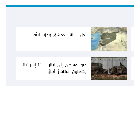
أجل... للقاء دمشق وحزب الله
عبور مفاجئ إلى لبنان... 11 إسرائيليًا
يشعلون استنفارًا أمنيًا