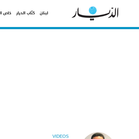
لبنان
كتّاب الديار
خاص ال
VIDEOS