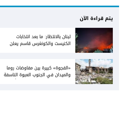
يتم قراءة الآن
لبنان بالانتظار: ما بعد انتخابات
الكنيست والكونغرس قاسم يعلن
انفتاحه على المفاوضات مع دمشق...
وصمت سوري يقابله
«الفجوة» كبيرة بين مفاوضات روما
والميدان في الجنوب العبوة الناسفة
في مجدل زون «رسالة» في أكثر من
اتجاه؟