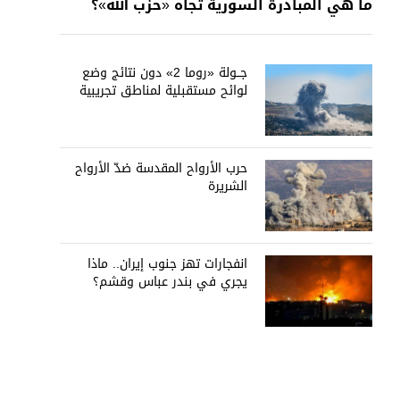
ما هي المبادرة السورية تجاه «حزب الله»؟
جــولة «روما 2» دون نتائج وضع
لوائح مستقبلية لمناطق تجريبية
حرب الأرواح المقدسة ضدّ الأرواح
الشريرة
انفجارات تهز جنوب إيران.. ماذا
يجري في بندر عباس وقشم؟