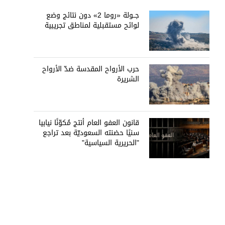
جــولة «روما 2» دون نتائج وضع
لوائح مستقبلية لمناطق تجريبية
حرب الأرواح المقدسة ضدّ الأرواح
الشريرة
قانون العفو العام أنتج مُكوّنًا نيابيا
سنيًا حضنته السعوديّة بعد تراجع
"الحريرية السياسية"