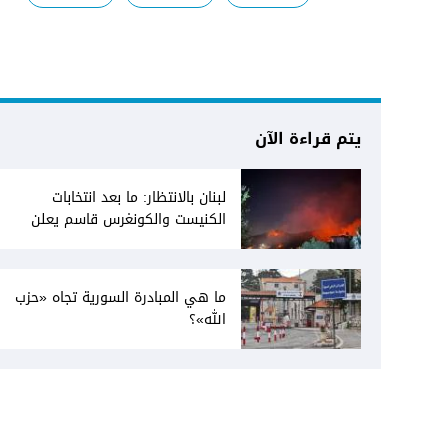
يتم قراءة الآن
لبنان بالانتظار: ما بعد انتخابات
الكنيست والكونغرس قاسم يعلن
انفتاحه على المفاوضات مع دمشق...
وصمت سوري يقابله
ما هي المبادرة السورية تجاه «حزب
الله»؟