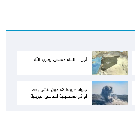
أجل... للقاء دمشق وحزب الله
جــولة «روما 2» دون نتائج وضع
لوائح مستقبلية لمناطق تجريبية