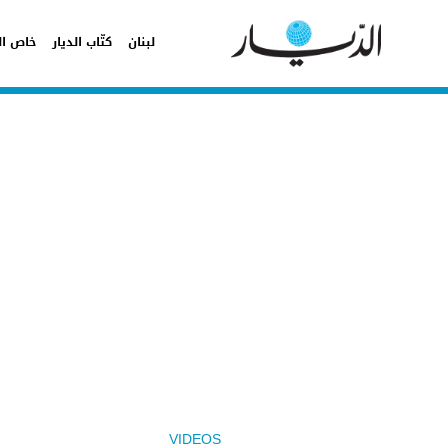
لبنان
كتّاب الديار
خاص ال
VIDEOS