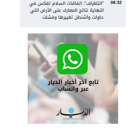
"التلغراف": اتفاقات السلام تعكس في
08:32
النهاية نتائج المعارك على الأرض التي
حاولت واشنطن تغييرها وفشلت