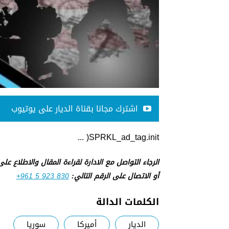
اشترك مجانا بقناة الديار على يوتيوب
SPRKL_ad_tag.init( ...
الرجاء التواصل مع الادارة لقراءة المقال والاطلاع عل
أو الاتصال على الرقم التالي:
+961 5 923 830
الكلمات الدالة
الديار
أميركا
سوريا