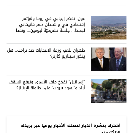
عون: تقدّم إيجابي في روما ومُؤتمر
إقتصادي في واشنطن دعم فاتيكاني
لبعبدا... جلسة تشريعيّة ليومين... ونفط
العراق على الطاولة
طهران تلعب ورقة الانتخابات ضد ترامب.. هل
يتكرر سيناريو كارتر؟
"إسرائيل" تفخخ ملف الأسرى وترفع السقف
أراد و"يهود بيروت" على طاولة الإبتزاز؟
اشترك بنشرة الديار لتصلك الأخبار يوميا عبر بريدك
الإلكتروني