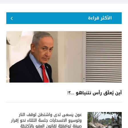
الأكثر قراءة
أين يُعلّق رأس نتنياهو ...؟!
عون يسعى لدى واشنطن لوقف النار
وتوسيع الانسحابات جلسة الثلثاء نحو إقرار
صيغة توافقيّة لقانون العفو بالأكثريّة