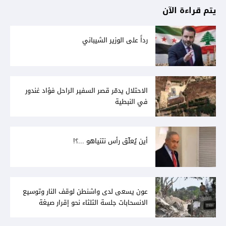
يتم قراءة الآن
رداً على الوزير الشيباني
الاحتلال يدمّر قصر السفير الراحل فؤاد غندور
في النبطية
أين يُعلّق رأس نتنياهو ...؟!
عون يسعى لدى واشنطن لوقف النار وتوسيع
الانسحابات جلسة الثلثاء نحو إقرار صيغة
توافقيّة لقانون العفو بالأكثريّة