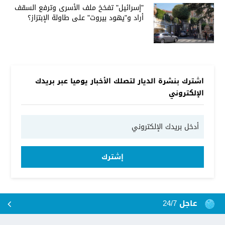
"إسرائيل" تفخخ ملف الأسرى وترفع السقف
أراد و"يهود بيروت" على طاولة الإبتزاز؟
اشترك بنشرة الديار لتصلك الأخبار يوميا عبر بريدك
الإلكتروني
إشترك
عاجل 24/7