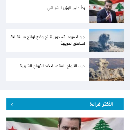
رداً على الوزير الشيباني
جــولة «روما 2» دون نتائج وضع لوائح مستقبلية
لمناطق تجريبية
حرب الأرواح المقدسة ضدّ الأرواح الشريرة
الأكثر قراءة