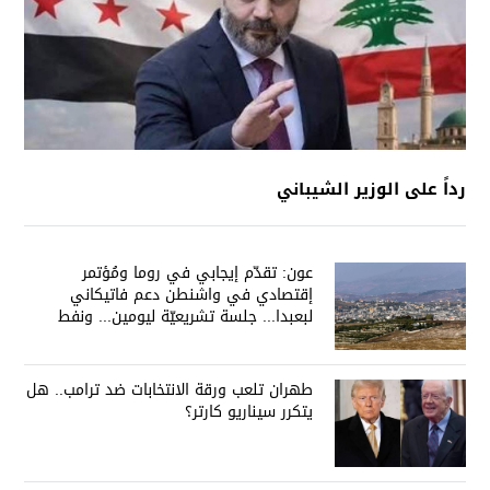
رداً على الوزير الشيباني
عون: تقدّم إيجابي في روما ومُؤتمر
إقتصادي في واشنطن دعم فاتيكاني
لبعبدا... جلسة تشريعيّة ليومين... ونفط
العراق على الطاولة
طهران تلعب ورقة الانتخابات ضد ترامب.. هل
يتكرر سيناريو كارتر؟