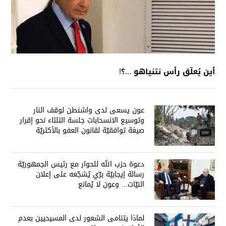
أين يُعلّق رأس نتنياهو ...؟!
عون يسعى لدى واشنطن لوقف النار
وتوسيع الانسحابات جلسة الثلثاء نحو إقرار
صيغة توافقيّة لقانون العفو بالأكثريّة
دعوة حزب الله للحوار مع رئيس الجمهوريّة
رسالة إيجابيّة برّي يُشجّعه على إعلان
النيّات... وعون لا يُمانع
لماذا يتنامى الشعور لدى المسيحيين بعدم