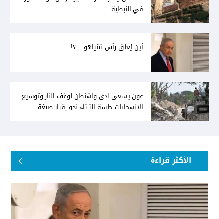
في النبطية
أين يُعلّق رأس نتنياهو ...؟!
عون يسعى لدى واشنطن لوقف النار وتوسيع
الانسحابات جلسة الثلثاء نحو إقرار صيغة
توافقيّة لقانون العفو بالأكثريّة
الأكثر قراءة