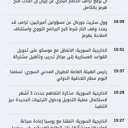
أن يرفع ترامب الحصار البحري عن إيران إن أعادت فتح
هرمز بالكامل
وول ستريت جورنال عن مسؤولين أميركيين: ترامب قد
16:09
يمدد وقف النار شرط كبح البرنامج النووي واستئناف
الملاحة بهرمز
الخارجية السورية: الاتفاق مع موسكو على تحويل
15:51
القواعد العسكرية إلى مراكز تدريب وتأهيل مشتركة
رئيس الهيئة العامة للطيران المدني السوري: تسلمنا
15:37
اليوم مطار اللاذقية الدولي
الخارجية السورية: مذكرة التفاهم حددت 3 أشهر
15:29
لاستكمال عملية التحويل ودخول الترتيبات الجديدة حيز
التنفيذ
الخارجية السورية: اتفقنا مع روسيا إعادة صياغة
15:27
قواعدها ومنشآتها ذات الطابع العسكري في سوريا