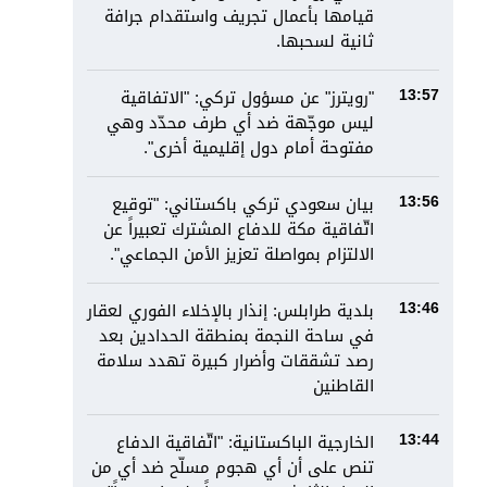
قيامها بأعمال تجريف واستقدام جرافة
ثانية لسحبها.
"رويترز" عن مسؤول تركي: "الاتفاقية
13:57
ليس موجّهة ضد أي طرف محدّد وهي
مفتوحة أمام دول إقليمية أخرى".
بيان سعودي تركي باكستاني: "توقيع
13:56
اتّفاقية مكة للدفاع المشترك تعبيراً عن
الالتزام بمواصلة تعزيز الأمن الجماعي".
بلدية طرابلس: إنذار بالإخلاء الفوري لعقار
13:46
في ساحة النجمة بمنطقة الحدادين بعد
رصد تشققات وأضرار كبيرة تهدد سلامة
القاطنين
الخارجية الباكستانية: "اتّفاقية الدفاع
13:44
تنص على أن أي هجوم مسلّح ضد أي من