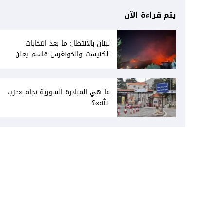
يتم قراءة الآن
لبنان بالانتظار: ما بعد انتخابات
الكنيست والكونغرس قاسم يعلن
انفتاحه على المفاوضات مع دمشق...
وصمت سوري يقابله
ما هي المبادرة السورية تجاه «حزب
الله»؟