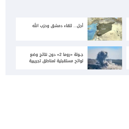
أجل... للقاء دمشق وحزب الله
جــولة «روما 2» دون نتائج وضع
لوائح مستقبلية لمناطق تجريبية