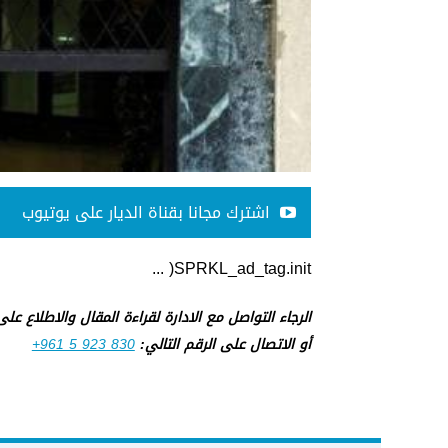
اشترك مجانا بقناة الديار على يوتيوب
SPRKL_ad_tag.init( ...
الرجاء التواصل مع الادارة لقراءة المقال والاطلاع عل
أو الاتصال على الرقم التالي:
+961 5 923 830