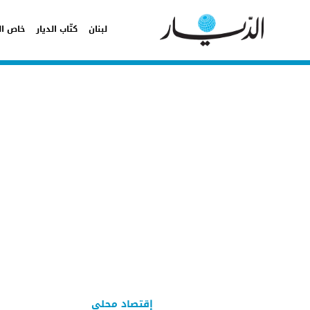
لبنان
كتّاب الديار
خاص ال
إقتصاد محلي