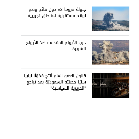
جــولة «روما 2» دون نتائج وضع
لوائح مستقبلية لمناطق تجريبية
حرب الأرواح المقدسة ضدّ الأرواح
الشريرة
قانون العفو العام أنتج مُكوّنًا نيابيا
سنيًا حضنته السعوديّة بعد تراجع
"الحريرية السياسية"