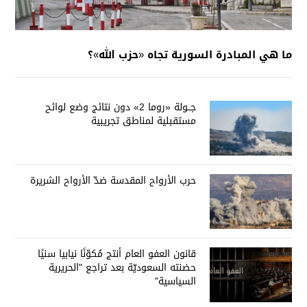
ما هي المبادرة السورية تجاه «حزب الله»؟
جــولة «روما 2» دون نتائج وضع لوائح
مستقبلية لمناطق تجريبية
حرب الأرواح المقدسة ضدّ الأرواح الشريرة
قانون العفو العام أنتج مُكوّنًا نيابيا سنيًا
حضنته السعوديّة بعد تراجع "الحريرية
السياسية"