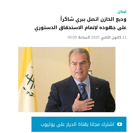
لبنان
وديع الخازن اتصل ببري شاكراً
على جهوده لإتمام الاستحقاق الدستوري
11 كانون الثاني 2025 الساعة 00:00
اشترك مجانا بقناة الديار على يوتيوب