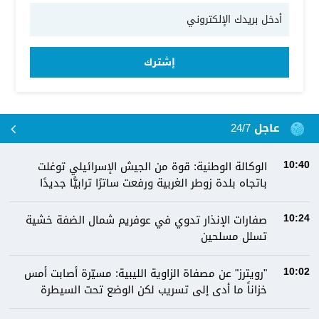
إشترك
عاجل 24/7
الوكالة الوطنية: قوة من الجيش الإسرائيلي توغلت
10:40
باتجاه بلدة زوطر الغربية ورفعت ساترًا ترابيًّا جديدًا
صفارات الإنذار تدوي في عوفريم شمال الضفة خشية
10:24
تسلل مسلحين
"رويترز" عن مصفاة الزاوية الليبية: مسيّرة أصابت أمس
10:02
خزاناً ما أدى إلى تسريب لكن الوضع تحت السيطرة