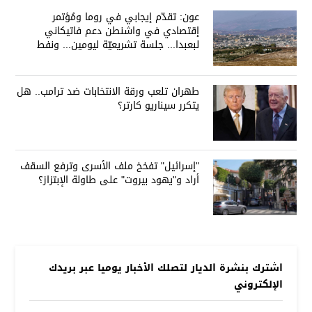
عون: تقدّم إيجابي في روما ومُؤتمر
إقتصادي في واشنطن دعم فاتيكاني
لبعبدا... جلسة تشريعيّة ليومين... ونفط
العراق على الطاولة
طهران تلعب ورقة الانتخابات ضد ترامب.. هل
يتكرر سيناريو كارتر؟
"إسرائيل" تفخخ ملف الأسرى وترفع السقف
أراد و"يهود بيروت" على طاولة الإبتزاز؟
اشترك بنشرة الديار لتصلك الأخبار يوميا عبر بريدك
الإلكتروني