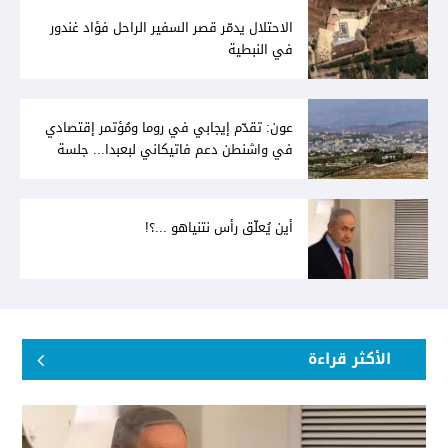
الاحتلال يدمّر قصر السفير الراحل فؤاد غندور
في النبطية
عون: تقدّم إيجابي في روما ومُؤتمر إقتصادي
في واشنطن دعم فاتيكاني لبعبدا... جلسة
تشريعيّة ليومين... ونفط العراق على الطاولة
أين يُعلّق رأس نتنياهو ...؟!
الأكثر قراءة