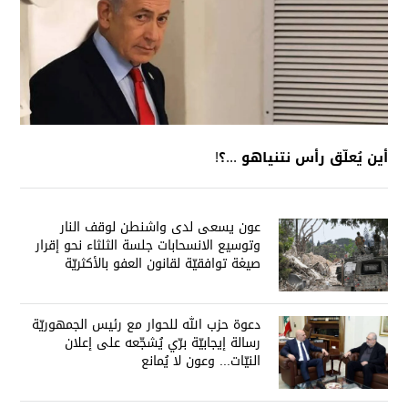
أين يُعلّق رأس نتنياهو ...؟!
عون يسعى لدى واشنطن لوقف النار
وتوسيع الانسحابات جلسة الثلثاء نحو إقرار
صيغة توافقيّة لقانون العفو بالأكثريّة
دعوة حزب الله للحوار مع رئيس الجمهوريّة
رسالة إيجابيّة برّي يُشجّعه على إعلان
النيّات... وعون لا يُمانع