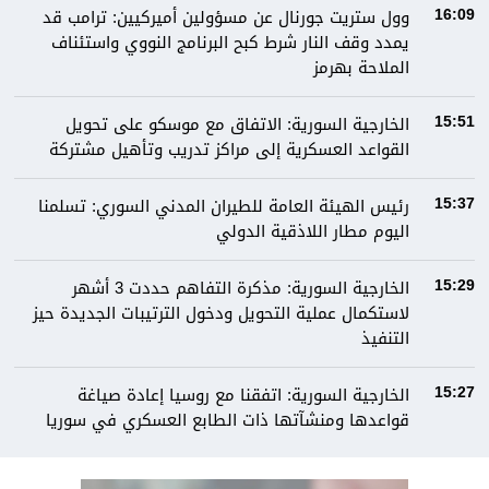
وول ستريت جورنال عن مسؤولين أميركيين: ترامب قد
16:09
يمدد وقف النار شرط كبح البرنامج النووي واستئناف
الملاحة بهرمز
الخارجية السورية: الاتفاق مع موسكو على تحويل
15:51
القواعد العسكرية إلى مراكز تدريب وتأهيل مشتركة
رئيس الهيئة العامة للطيران المدني السوري: تسلمنا
15:37
اليوم مطار اللاذقية الدولي
الخارجية السورية: مذكرة التفاهم حددت 3 أشهر
15:29
لاستكمال عملية التحويل ودخول الترتيبات الجديدة حيز
التنفيذ
الخارجية السورية: اتفقنا مع روسيا إعادة صياغة
15:27
قواعدها ومنشآتها ذات الطابع العسكري في سوريا