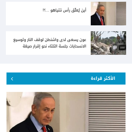
أين يُعلّق رأس نتنياهو ...؟!
عون يسعى لدى واشنطن لوقف النار وتوسيع
الانسحابات جلسة الثلثاء نحو إقرار صيغة
توافقيّة لقانون العفو بالأكثريّة
الأكثر قراءة