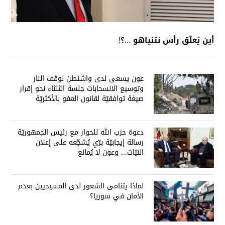
أين يُعلّق رأس نتنياهو ...؟!
عون يسعى لدى واشنطن لوقف النار
وتوسيع الانسحابات جلسة الثلثاء نحو إقرار
صيغة توافقيّة لقانون العفو بالأكثريّة
دعوة حزب الله للحوار مع رئيس الجمهوريّة
رسالة إيجابيّة برّي يُشجّعه على إعلان
النيّات... وعون لا يُمانع
لماذا يتنامى الشعور لدى المسيحيين بعدم
الأمان في سوريا؟