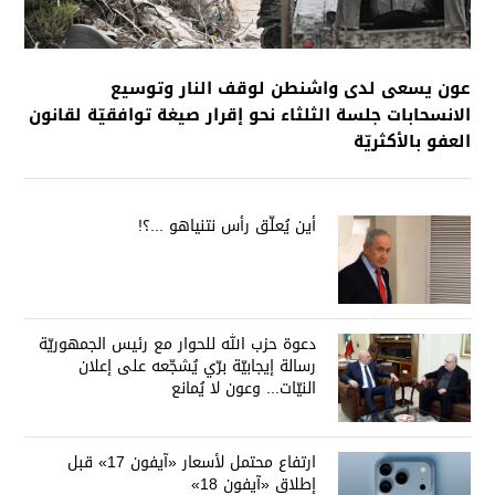
عون يسعى لدى واشنطن لوقف النار وتوسيع
الانسحابات جلسة الثلثاء نحو إقرار صيغة توافقيّة لقانون
العفو بالأكثريّة
أين يُعلّق رأس نتنياهو ...؟!
دعوة حزب الله للحوار مع رئيس الجمهوريّة
رسالة إيجابيّة برّي يُشجّعه على إعلان
النيّات... وعون لا يُمانع
ارتفاع محتمل لأسعار «آيفون 17» قبل
إطلاق «آيفون 18»