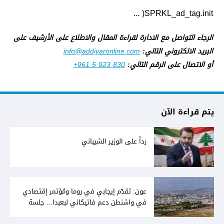
SPRKL_ad_tag.init( ...
الرجاء التواصل مع الادارة لقراءة المقال والاطلاع على الأرشيف على
البريد الالكتروني التالي:
info@addiyaronline.com
أو الاتصال على الرقم التالي:
+961 5 923 830
يتم قراءة الآن
رداً على الوزير الشيباني
عون: تقدّم إيجابي في روما ومُؤتمر إقتصادي
في واشنطن دعم فاتيكاني لبعبدا... جلسة
تشريعيّة ليومين... ونفط العراق على الطاولة