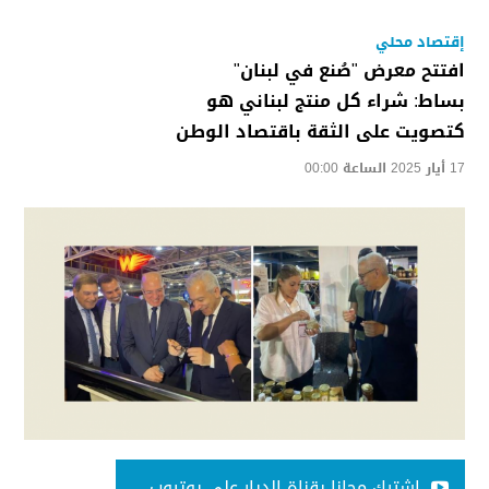
إقتصاد محلي
افتتح معرض "صُنع في لبنان"
بساط: شراء كل منتج لبناني هو
كتصويت على الثقة باقتصاد الوطن
17 أيار 2025 الساعة 00:00
اشترك مجانا بقناة الديار على يوتيوب