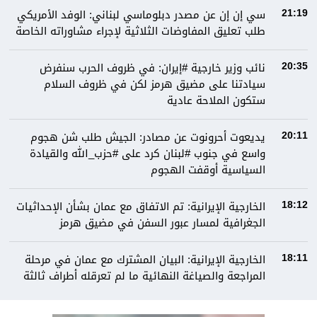
سي إن إن عن مصدر دبلوماسي لبناني: الوفد الأمريكي
21:19
طلب تعليق المفاوضات الثلاثية لإجراء مشاوراته الخاصة
نائب وزير خارجية #إيران: في ظروف الحرب سنفرض
20:35
سيادتنا على مضيق هرمز لكن في ظروف السلام
ستكون الملاحة عادية
يديعوت أحرونوت عن مصادر: الجيش طلب شن هجوم
20:11
واسع في جنوب #لبنان كرد على #حزب_الله والقيادة
السياسية أوقفت الهجوم
الخارجية الإيرانية: تم الاتفاق مع عمان بشأن الإحداثيات
18:12
الجغرافية لمسار عبور السفن في مضيق هرمز
الخارجية الإيرانية: البيان المشترك مع عمان في مرحلة
18:11
المراجعة والصياغة النهائية ما لم تعرقله أطراف ثالثة