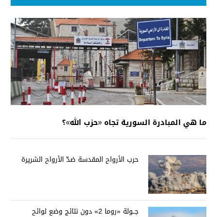
ما هي المبادرة السورية تجاه «حزب الله»؟
حرب الأرواح المقدسة ضدّ الأرواح الشريرة
جــولة «روما 2» دون نتائج وضع لوائح