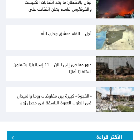
لبنان بالانتظار: ما بعد انتخابات الكنيست
والكونغرس قاسم يعلن انفتاحه على
المفاوضات مع دمشق... وصمت سوري يقابله
أجل... للقاء دمشق وحزب الله
عبور مفاجئ إلى لبنان... 11 إسرائيليًا يشعلون
استنفارًا أمنيًا
«الفجوة» كبيرة بين مفاوضات روما والميدان
في الجنوب العبوة الناسفة في مجدل زون
«رسالة» في أكثر من اتجاه؟
الأكثر قراءة