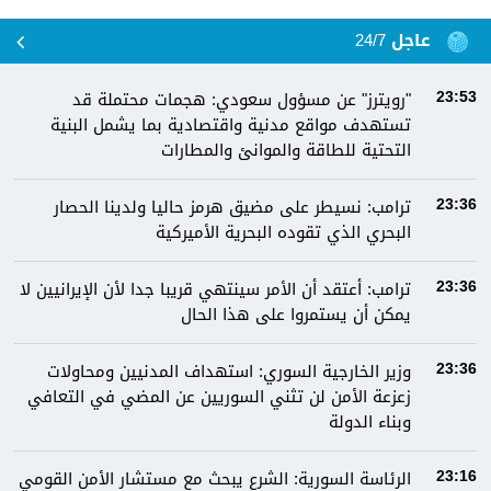
عاجل 24/7
"رويترز" عن مسؤول سعودي: هجمات محتملة قد
23:53
تستهدف مواقع مدنية واقتصادية بما يشمل البنية
التحتية للطاقة والموانئ والمطارات
ترامب: نسيطر على مضيق هرمز حاليا ولدينا الحصار
23:36
البحري الذي تقوده البحرية الأميركية
ترامب: أعتقد أن الأمر سينتهي قريبا جدا لأن الإيرانيين لا
23:36
يمكن أن يستمروا على هذا الحال
وزير الخارجية السوري: استهداف المدنيين ومحاولات
23:36
زعزعة الأمن لن تثني السوريين عن المضي في التعافي
وبناء الدولة
الرئاسة السورية: الشرع يبحث مع مستشار الأمن القومي
23:16