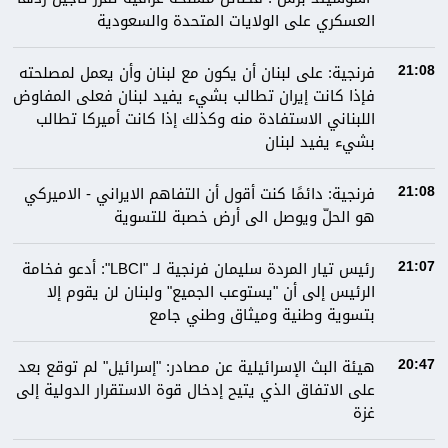
العسكري على الولايات المتحدة والسعودية
فرنجية: على لبنان أن يكون مع لبنان وأن يعمل لمصلحته
21:08
فإذا كانت إيران تطالب بشيء يفيد لبنان فعلى المفاوض
اللبناني الاستفادة منه وكذلك إذا كانت أميركا تطالب
بشيء يفيد لبنان
فرنجية: دائمًا كنت أقول أن التفاهم الايراني - الاميركي
21:08
هو الحلّ ويوصل الى أرض خصبة للتسوية
رئيس تيار المردة سليمان فرنجية لـ "LBCI": أدعو فخامة
21:07
الرئيس إلى أن "يستوعب الجميع" ولبنان لن يقوم إلا
بتسوية وطنية وميثاق وطني جامع
هيئة البث الإسرائيلية عن مصادر: "إسرائيل" لم توقع بعد
20:47
على الاتفاق الذي يتيح إدخال قوة الاستقرار الدولية إلى
غزة