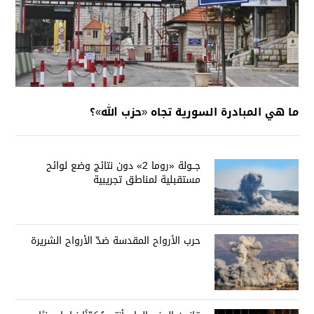
ما هي المبادرة السورية تجاه «حزب الله»؟
جــولة «روما 2» دون نتائج وضع لوائح
مستقبلية لمناطق تجريبية
حرب الأرواح المقدسة ضدّ الأرواح الشريرة