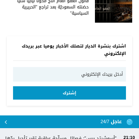
قانون العفو العام أنتج مُكوّنًا نيابيا سنيًا
حضنته السعوديّة بعد تراجع "الحريرية
السياسية"
اشترك بنشرة الديار لتصلك الأخبار يوميا عبر بريدك
الإلكتروني
إشترك
عاجل 24/7
"أسوشيتد برس": فصائل مسلّحة عراقية تقرر تأجيل ردّها
21:10