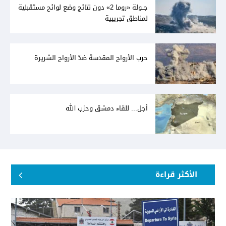
جــولة «روما 2» دون نتائج وضع لوائح مستقبلية
لمناطق تجريبية
حرب الأرواح المقدسة ضدّ الأرواح الشريرة
أجل... للقاء دمشق وحزب الله
الأكثر قراءة