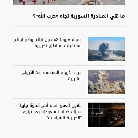
ما هي المبادرة السورية تجاه «حزب الله»؟
جــولة «روما 2» دون نتائج وضع لوائح
مستقبلية لمناطق تجريبية
حرب الأرواح المقدسة ضدّ الأرواح
الشريرة
قانون العفو العام أنتج مُكوّنًا نيابيا
سنيًا حضنته السعوديّة بعد تراجع
"الحريرية السياسية"