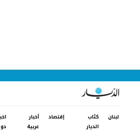
لبنان
كتّاب
إقتصاد
أخبار
اخب
الديار
عربية
دول