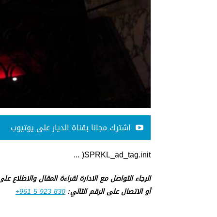
اشترك مجانا بقناة الديار على يوتيوب
SPRKL_ad_tag.init( ...
الرجاء التواصل مع الادارة لقراءة المقال والاطلاع عل
أو الاتصال على الرقم التالي:
+961 5 923 830