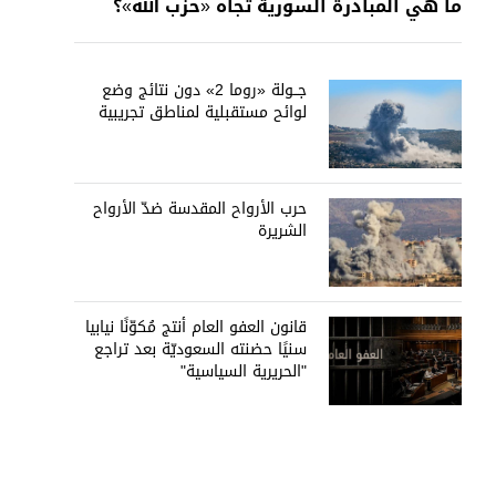
ما هي المبادرة السورية تجاه «حزب الله»؟
جــولة «روما 2» دون نتائج وضع
لوائح مستقبلية لمناطق تجريبية
حرب الأرواح المقدسة ضدّ الأرواح
الشريرة
قانون العفو العام أنتج مُكوّنًا نيابيا
سنيًا حضنته السعوديّة بعد تراجع
"الحريرية السياسية"