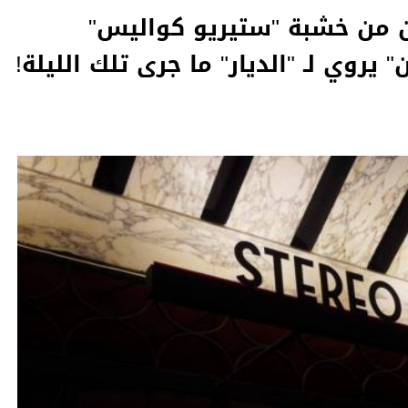
ون من خشبة "ستيريو كواليس"
يروي لـ "الديار" ما جرى تلك الليلة!