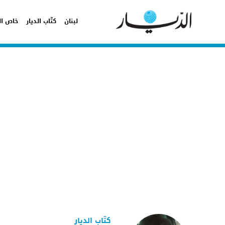
لبنان
كتّاب الديار
خاص ال
كتّاب الديار