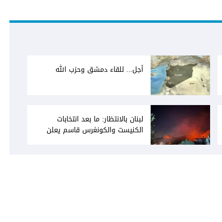
أجل... للقاء دمشق وحزب الله
لبنان بالانتظار: ما بعد انتخابات
الكنيست والكونغرس قاسم يعلن
انفتاحه على المفاوضات مع دمشق...
وصمت سوري يقابله