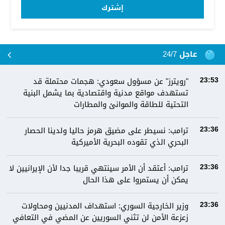
إشترك
عاجل 24/7
"رويترز" عن مسؤول سعودي: هجمات محتملة قد
23:53
تستهدف مواقع مدنية واقتصادية بما يشمل البنية
التحتية للطاقة والموانئ والمطارات
ترامب: نسيطر على مضيق هرمز حاليا ولدينا الحصار
23:36
البحري الذي تقوده البحرية الأميركية
ترامب: أعتقد أن الأمر سينتهي قريبا جدا لأن الإيرانيين لا
23:36
يمكن أن يستمروا على هذا الحال
وزير الخارجية السوري: استهداف المدنيين ومحاولات
23:36
زعزعة الأمن لن تثني السوريين عن المضي في التعافي