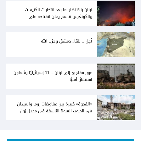
لبنان بالانتظار: ما بعد انتخابات الكنيست
والكونغرس قاسم يعلن انفتاحه على
المفاوضات مع دمشق... وصمت سوري يقابله
أجل... للقاء دمشق وحزب الله
عبور مفاجئ إلى لبنان... 11 إسرائيليًا يشعلون
استنفارًا أمنيًا
«الفجوة» كبيرة بين مفاوضات روما والميدان
في الجنوب العبوة الناسفة في مجدل زون
«رسالة» في أكثر من اتجاه؟