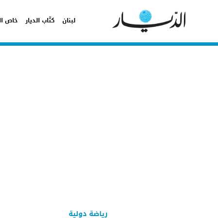
لبنان
كتّاب الديار
خاص ال
رياضة دولية