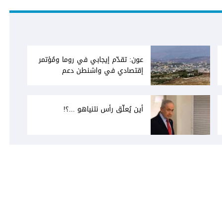
عون: تقدّم إيجابي في روما ومُؤتمر
إقتصادي في واشنطن دعم
فاتيكاني لبعبدا... جلسة تشريعيّة
ليومين... ونفط العراق على الطاولة
أين يُعلّق رأس نتنياهو ...؟!