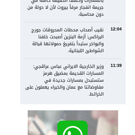
بالشعارات وكشف الحقيقة كاملة في
جريمة انفجار مرفأ بيروت لأن لا دولة من
دون محاسبة.
نقيب أصحاب محطات المحروقات جورج
12:04
البراكس: أزمة البنزين أصبحت خلفنا
والبواخر ستبدأ بتفريغ حمولاتها قبالة
الشواطئ اللبنانية.
وزير الخارجية الايراني عباس عراقجي:
11:39
المسارات القديمة بمضيق هرمز
ستستبدل بمسارات جديدة في
مفاوضاتنا مع عمان والخبراء يعملون على
الخرائط.