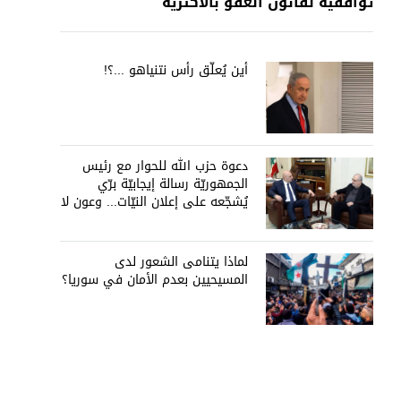
توافقيّة لقانون العفو بالأكثريّة
أين يُعلّق رأس نتنياهو ...؟!
دعوة حزب الله للحوار مع رئيس
الجمهوريّة رسالة إيجابيّة برّي
يُشجّعه على إعلان النيّات... وعون لا
يُمانع
لماذا يتنامى الشعور لدى
المسيحيين بعدم الأمان في سوريا؟