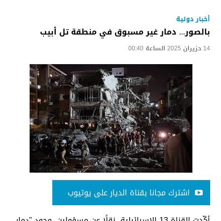
أخبار دولية
بالصور... دمار غير مسبوق في منطقة تل أبيب
14 حزيران 2025 الساعة 00:40
اشترك مجانا بقناة الديار على يوتيوب
أكّدت القناة 13 الإسرائيلية، نقلًا عن مسؤولين، وجود "دمار