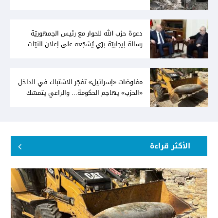
توافقيّة لقانون العفو بالأكثريّة
دعوة حزب الله للحوار مع رئيس الجمهوريّة
رسالة إيجابيّة برّي يُشجّعه على إعلان النيّات...
وعون لا يُمانع
مفاوضات «إسرائيل» تفجّر الاشتباك في الداخل
«الحزب» يهاجم الحكومة... والراعي يتمسّك
بخيار الدولة
الأكثر قراءة