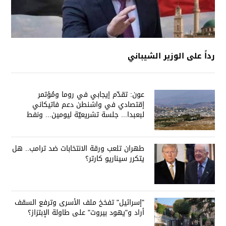
رداً على الوزير الشيباني
عون: تقدّم إيجابي في روما ومُؤتمر
إقتصادي في واشنطن دعم فاتيكاني
لبعبدا... جلسة تشريعيّة ليومين... ونفط
العراق على الطاولة
طهران تلعب ورقة الانتخابات ضد ترامب.. هل
يتكرر سيناريو كارتر؟
"إسرائيل" تفخخ ملف الأسرى وترفع السقف
أراد و"يهود بيروت" على طاولة الإبتزاز؟