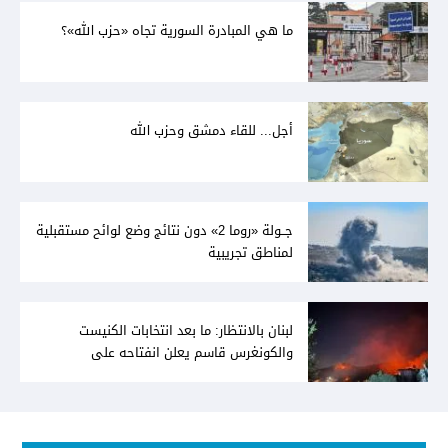
ما هي المبادرة السورية تجاه «حزب الله»؟
أجل... للقاء دمشق وحزب الله
جــولة «روما 2» دون نتائج وضع لوائح مستقبلية
لمناطق تجريبية
لبنان بالانتظار: ما بعد انتخابات الكنيست
والكونغرس قاسم يعلن انفتاحه على
المفاوضات مع دمشق... وصمت سوري يقابله