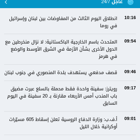
عاجل 24/7
انطلاق اليوم الثالث من المفاوضات بين لبنان وإسرائيل
10:16
في روما
المتحدث باسم الخارجية الباكستانية: لا نزال منخرطين مع
09:54
الدول الأخرى بشأن الأزمة في الشرق الأوسط والوضع
في هرمز
قصف مدفعي يستهدف بلدة المنصوري في جنوب لبنان
09:46
رويترز: سفينة واحدة فقط محملة بالسلع عبرت مضيق
09:17
باب المندب أمس الأربعاء مقارنة بـ 20 سفينة في اليوم
السابق
أ.ف.ب: وزارة الدفاع الروسية تعلن إسقاط 605 مسيّرات
09:01
أوكرانية خلال الليل