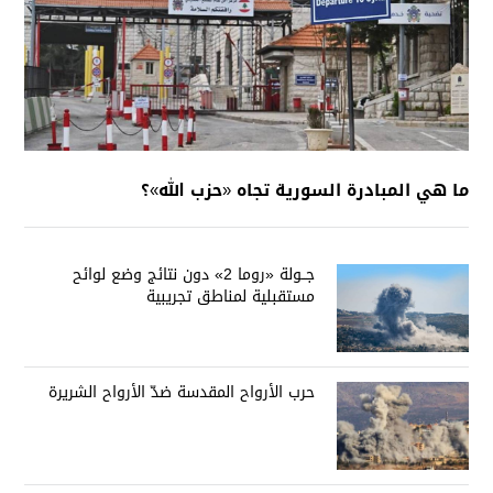
ما هي المبادرة السورية تجاه «حزب الله»؟
جــولة «روما 2» دون نتائج وضع لوائح
مستقبلية لمناطق تجريبية
حرب الأرواح المقدسة ضدّ الأرواح الشريرة