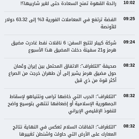
رائحة القهوة تمنح السعادة حتى لغير شاربيها؟!
10:02
الفضة ترتفع في المعاملات الفورية 3% إلى 63.32 دولار
09:25
للأونصة
شركة كيبلر لتتبع السفن: 6 ناقلات نفط غادرت مضيق
09:24
هرمز و21 سفينة دخلت المضيق هذا الأسبوع
صحيفة "التلغراف": الاتفاق المحتمل بين إيران وعُمان
08:32
حول مضيق هرمز يشير إلى أن طهران خرجت من الصراع
أكثر قوة من ذي قبل
"التلغراف": الحرب التي خاضها ترامب ونتنياهو لإسقاط
08:32
الجمهورية الإسلامية أو إضعافها تنتهي بتوسيع واضح
للنفوذ الإقليمي الإيراني
"التلغراف": اتفاقات السلام تعكس في النهاية نتائج
08:32
المعارك على الأرض التي حاولت واشنطن تغييرها