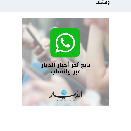
وفشلت