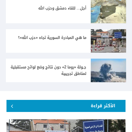
أجل... للقاء دمشق وحزب الله
ما هي المبادرة السورية تجاه «حزب الله»؟
جــولة «روما 2» دون نتائج وضع لوائح مستقبلية
لمناطق تجريبية
الأكثر قراءة