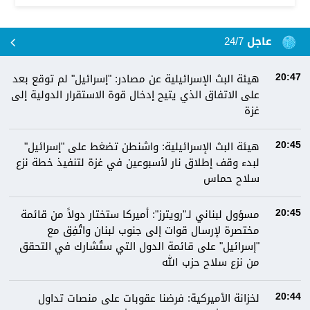
عاجل 24/7
هيئة البث الإسرائيلية عن مصادر: "إسرائيل" لم توقع بعد
20:47
على الاتفاق الذي يتيح إدخال قوة الاستقرار الدولية إلى
غزة
هيئة البث الإسرائيلية: واشنطن تضغط على "إسرائيل"
20:45
لبدء وقف إطلاق نار لأسبوعين في غزة لتنفيذ خطة نزع
سلاح حماس
مسؤول لبناني لـ"رويترز": أميركا ستختار دولاً من قائمة
20:45
مختصرة لإرسال قوات إلى جنوب لبنان واتُفِق مع
"إسرائيل" على قائمة الدول التي ستُشارك في التحقق
من نزع سلاح حزب الله
لخزانة الأميركية: فرضنا عقوبات على منصات تداول
20:44