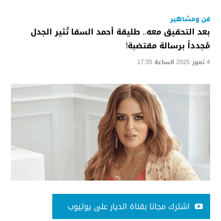
فن ومشاهير
بعد التحقيق معه.. طليقة أحمد السقا تُثير الجدل
مُجدداً برسالة مقتضبة!
4 تموز 2025 الساعة 17:35
اشترك مجانا بقناة الديار على يوتيوب