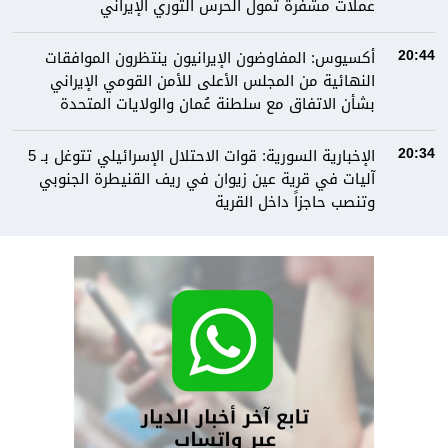
عملات مشفرة تمول الحرس الثوري الإيراني
أكسيوس: المفاوضون الإيرانيون ينتظرون الموافقات
20:44
النهائية من المجلس الأعلى للأمن القومي الإيراني
بشأن الاتفاق مع سلطنة عُمان والولايات المتحدة
الإخبارية السورية: قوات الاحتلال الإسرائيلي تتوغل بـ 5
20:34
آليات في قرية عين زيوان في ريف القنيطرة الجنوبي
وتنصب حاجزاً داخل القرية