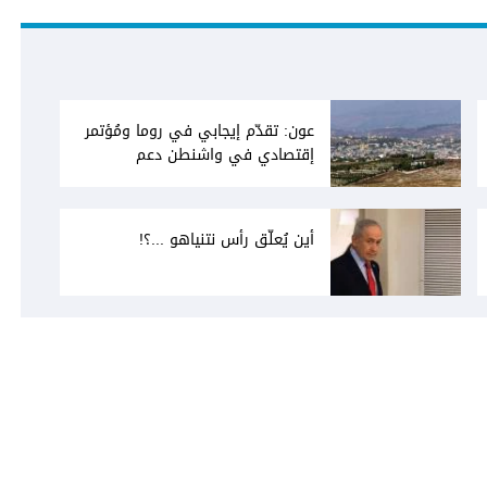
عون: تقدّم إيجابي في روما ومُؤتمر
إقتصادي في واشنطن دعم
فاتيكاني لبعبدا... جلسة تشريعيّة
ليومين... ونفط العراق على الطاولة
أين يُعلّق رأس نتنياهو ...؟!