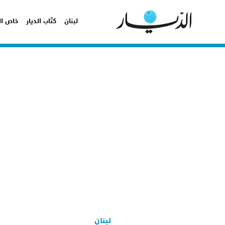
لبنان
كتّاب الديار
خاص ال
لبنان