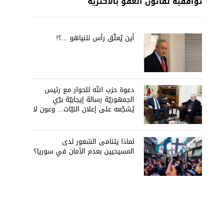
توافقيّة لقانون العفو بالأكثريّة
أين يُعلّق رأس نتنياهو ...؟!
دعوة حزب الله للحوار مع رئيس
الجمهوريّة رسالة إيجابيّة برّي
يُشجّعه على إعلان النيّات... وعون لا
يُمانع
لماذا يتنامى الشعور لدى
المسيحيين بعدم الأمان في سوريا؟