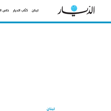
لبنان
كتّاب الديار
خاص ال
لبنان