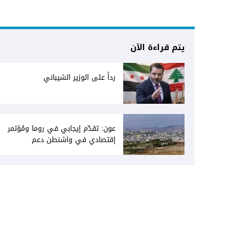
يتم قراءة الآن
رداً على الوزير الشيباني
عون: تقدّم إيجابي في روما ومُؤتمر
إقتصادي في واشنطن دعم
فاتيكاني لبعبدا... جلسة تشريعيّة
ليومين... ونفط العراق على الطاولة