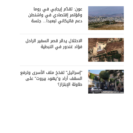
عون: تقدّم إيجابي في روما
ومُؤتمر إقتصادي في واشنطن
دعم فاتيكاني لبعبدا... جلسة
تشريعيّة ليومين... ونفط العراق
على الطاولة
الاحتلال يدمّر قصر السفير الراحل
فؤاد غندور في النبطية
"إسرائيل" تفخخ ملف الأسرى وترفع
السقف أراد و"يهود بيروت" على
طاولة الإبتزاز؟