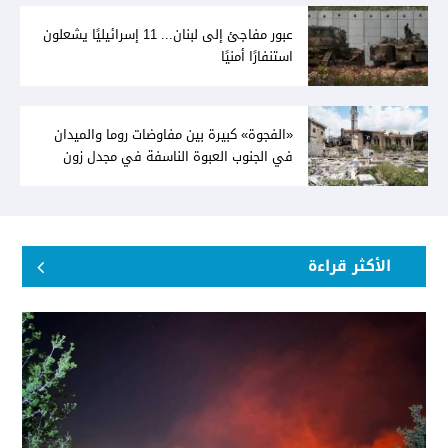
عبور مفاجئ إلى لبنان... 11 إسرائيليًا يشعلون
استنفارًا أمنيًا
«الفجوة» كبيرة بين مفاوضات روما والميدان
في الجنوب العبوة الناسفة في مجدل زون
«رسالة» في أكثر من اتجاه؟
الأكثر قراءة