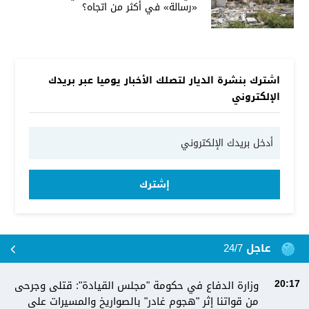
«رسالة» في أكثر من اتجاه؟
اشترك بنشرة الديار لتصلك الأخبار يوميا عبر بريدك
الإلكتروني
إشترك
عاجل 24/7
وزارة الدفاع في حكومة "مجلس القيادة": قتلى وجرحى
20:17
من قواتنا إثر "هجوم غادر" بالصواريخ والمسيرات على