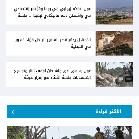
عون: تقدّم إيجابي في روما ومُؤتمر إقتصادي
في واشنطن دعم فاتيكاني لبعبدا... جلسة
تشريعيّة ليومين... ونفط العراق على الطاولة
الاحتلال يدمّر قصر السفير الراحل فؤاد غندور
في النبطية
عون يسعى لدى واشنطن لوقف النار وتوسيع
الانسحابات جلسة الثلثاء نحو إقرار صيغة
توافقيّة لقانون العفو بالأكثريّة
الأكثر قراءة