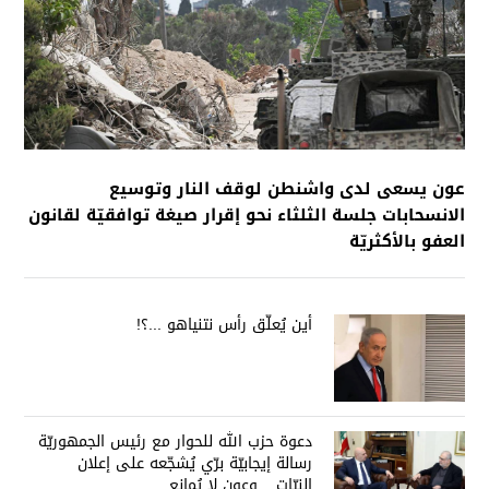
عون يسعى لدى واشنطن لوقف النار وتوسيع
الانسحابات جلسة الثلثاء نحو إقرار صيغة توافقيّة لقانون
العفو بالأكثريّة
أين يُعلّق رأس نتنياهو ...؟!
دعوة حزب الله للحوار مع رئيس الجمهوريّة
رسالة إيجابيّة برّي يُشجّعه على إعلان
النيّات... وعون لا يُمانع