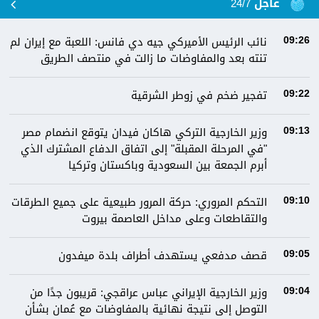
عاجل 24/7
نائب الرئيس الأميركي جيه دي فانس: اللعبة مع إيران لم
09:26
تنته بعد والمفاوضات ما زالت في منتصف الطريق
تفجير ضخم في زوطر الشرقية
09:22
وزير الخارجية التركي هاكان فيدان يتوقع انضمام مصر
09:13
"في المرحلة المقبلة" إلى اتفاق الدفاع المشترك الذي
أبرم الجمعة بين السعودية وباكستان وتركيا
التحكم المروري: ‏⁧‫حركة المرور‬⁩ طبيعية على جميع الطرقات
09:10
والتقاطعات وعلى مداخل العاصمة ⁧‫بيروت
قصف مدفعي يستهدف أطراف بلدة ميفدون
09:05
وزير الخارجية الإيراني عباس عراقجي: قريبون جدًا من
09:04
التوصل إلى نتيجة نهائية بالمفاوضات مع عُمان بشأن