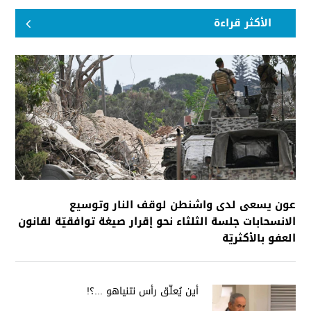
الأكثر قراءة
عون يسعى لدى واشنطن لوقف النار وتوسيع
الانسحابات جلسة الثلثاء نحو إقرار صيغة توافقيّة لقانون
العفو بالأكثريّة
أين يُعلّق رأس نتنياهو ...؟!