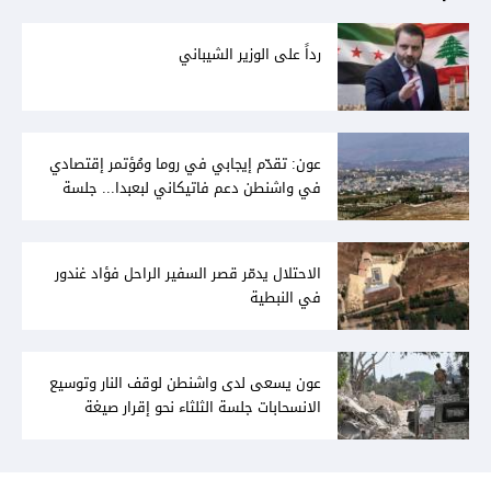
رداً على الوزير الشيباني
عون: تقدّم إيجابي في روما ومُؤتمر إقتصادي
في واشنطن دعم فاتيكاني لبعبدا... جلسة
تشريعيّة ليومين... ونفط العراق على الطاولة
الاحتلال يدمّر قصر السفير الراحل فؤاد غندور
في النبطية
عون يسعى لدى واشنطن لوقف النار وتوسيع
الانسحابات جلسة الثلثاء نحو إقرار صيغة
توافقيّة لقانون العفو بالأكثريّة