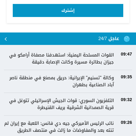
إشترك
عاجل 24/7
القوات المسلحة اليمنية: استهدفنا مصفاة أرامكو في
09:47
جيزان بطائرة مسيرة وكانت الإصابة دقيقة
وكالة "تسنيم" الإيرانية: حريق بمصنع في منطقة ناصر
09:35
آباد الصناعية بطهران
التلفزيون السوري: قوات الجيش الإسرائيلي تتوغل في
09:32
قرية الصمدانية الشرقية بريف القنيطرة
نائب الرئيس الأميركي جيه دي فانس: اللعبة مع إيران لم
09:26
تنته بعد والمفاوضات ما زالت في منتصف الطريق