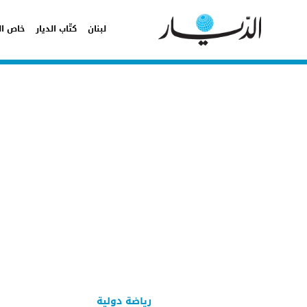
لبنان
كتّاب الديار
خاص ال
رياضة دولية