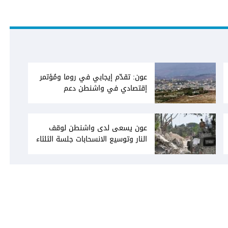
عون: تقدّم إيجابي في روما ومُؤتمر
إقتصادي في واشنطن دعم
فاتيكاني لبعبدا... جلسة تشريعيّة
ليومين... ونفط العراق على الطاولة
عون يسعى لدى واشنطن لوقف
النار وتوسيع الانسحابات جلسة الثلثاء
نحو إقرار صيغة توافقيّة لقانون العفو
بالأكثريّة