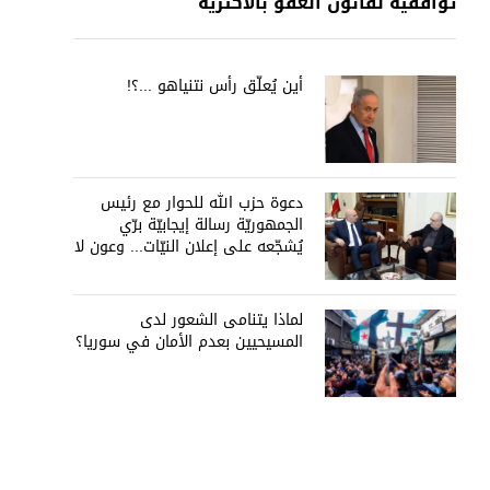
توافقيّة لقانون العفو بالأكثريّة
أين يُعلّق رأس نتنياهو ...؟!
دعوة حزب الله للحوار مع رئيس
الجمهوريّة رسالة إيجابيّة برّي
يُشجّعه على إعلان النيّات... وعون لا
يُمانع
لماذا يتنامى الشعور لدى
المسيحيين بعدم الأمان في سوريا؟