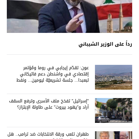
رداً على الوزير الشيباني
عون: تقدّم إيجابي في روما ومُؤتمر
إقتصادي في واشنطن دعم فاتيكاني
لبعبدا... جلسة تشريعيّة ليومين... ونفط
العراق على الطاولة
"إسرائيل" تفخخ ملف الأسرى وترفع السقف
أراد و"يهود بيروت" على طاولة الإبتزاز؟
طهران تلعب ورقة الانتخابات ضد ترامب.. هل