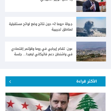
جــولة «روما 2» دون نتائج وضع لوائح مستقبلية
لمناطق تجريبية
عون: تقدّم إيجابي في روما ومُؤتمر إقتصادي
في واشنطن دعم فاتيكاني لبعبدا... جلسة
تشريعيّة ليومين... ونفط العراق على الطاولة
الأكثر قراءة