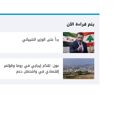
يتم قراءة الآن
رداً على الوزير الشيباني
عون: تقدّم إيجابي في روما ومُؤتمر
إقتصادي في واشنطن دعم
فاتيكاني لبعبدا... جلسة تشريعيّة
ليومين... ونفط العراق على الطاولة