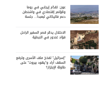
عون: تقدّم إيجابي في روما
ومُؤتمر إقتصادي في واشنطن
دعم فاتيكاني لبعبدا... جلسة
تشريعيّة ليومين... ونفط العراق
على الطاولة
الاحتلال يدمّر قصر السفير الراحل
فؤاد غندور في النبطية
"إسرائيل" تفخخ ملف الأسرى وترفع
السقف أراد و"يهود بيروت" على
طاولة الإبتزاز؟