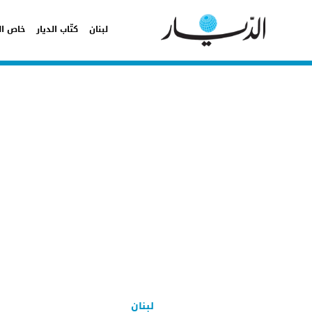
لبنان
كتّاب الديار
خاص ال
لبنان