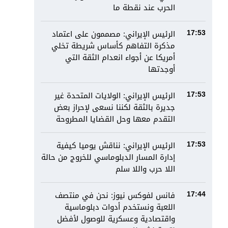
الحرب عند نقطة ما
الرئيس الإيراني: مصممون على اعتماد
17:53
مذكرة التفاهم كأساس شريطة تخلي
أمريكا عن أجواء انعدام الثقة التي
أوجدتها
الرئيس الإيراني: الولايات المتحدة غير
17:53
جديرة بالثقة لكننا نسعى لإحراز بعض
التقدم معها وحل القضايا المطروحة
الرئيس الإيراني: نناقش يوميا كيفية
17:53
إدارة المسار الدبلوماسي للخروج من حالة
اللا حرب واللا سلم
فانس لفوكس نيوز: نحن في منتصف
17:44
اللعبة ونستخدم أدوات دبلوماسية
واقتصادية وعسكرية للوصول لأفضل