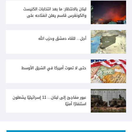
لبنان بالانتظار: ما بعد انتخابات الكنيست
والكونغرس قاسم يعلن انفتاحه على
المفاوضات مع دمشق... وصمت سوري يقابله
أجل... للقاء دمشق وحزب الله
حتى لا تموت أميركا في الشرق الأوسط
عبور مفاجئ إلى لبنان... 11 إسرائيليًا يشعلون
استنفارًا أمنيًا