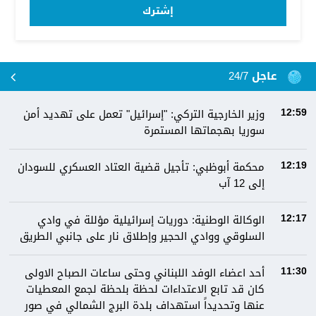
إشترك
عاجل 24/7
وزير الخارجية التركي: "إسرائيل" تعمل على تهديد أمن
12:59
سوريا بهجماتها المستمرة
محكمة أبوظبي: تأجيل قضية العتاد العسكري للسودان
12:19
إلى 12 آب
الوكالة الوطنية: دوريات إسرائيلية مؤللة في وادي
12:17
السلوقي ووادي الحجير وإطلاق نار على جانبي الطريق
أحد اعضاء الوفد اللبناني وحتى ساعات الصباح الاولى
11:30
كان قد تابع الاعتداءات لحظة بلحظة لجمع المعطيات
عنها وتحديداً استهداف بلدة البرج الشمالي في صور