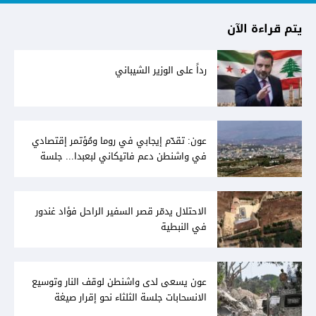
يتم قراءة الآن
رداً على الوزير الشيباني
عون: تقدّم إيجابي في روما ومُؤتمر إقتصادي
في واشنطن دعم فاتيكاني لبعبدا... جلسة
تشريعيّة ليومين... ونفط العراق على الطاولة
الاحتلال يدمّر قصر السفير الراحل فؤاد غندور
في النبطية
عون يسعى لدى واشنطن لوقف النار وتوسيع
الانسحابات جلسة الثلثاء نحو إقرار صيغة
توافقيّة لقانون العفو بالأكثريّة