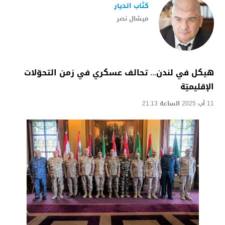
كتّاب الديار
ميشال نصر
هيكل في لندن... تحالف عسكري في زمن التحوّلات
الإقليميّة
11 آب 2025 الساعة 21:13