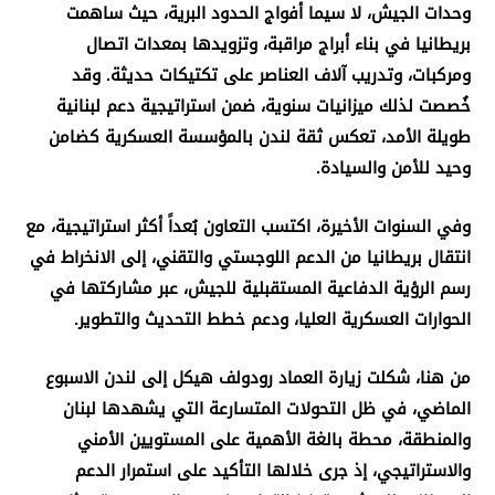
وحدات الجيش، لا سيما أفواج الحدود البرية، حيث ساهمت
بريطانيا في بناء أبراج مراقبة، وتزويدها بمعدات اتصال
ومركبات، وتدريب آلاف العناصر على تكتيكات حديثة. وقد
خُصصت لذلك ميزانيات سنوية، ضمن استراتيجية دعم لبنانية
طويلة الأمد، تعكس ثقة لندن بالمؤسسة العسكرية كضامن
وحيد للأمن والسيادة
.
وفي السنوات الأخيرة، اكتسب التعاون بُعداً أكثر استراتيجية، مع
انتقال بريطانيا من الدعم اللوجستي والتقني، إلى الانخراط في
رسم الرؤية الدفاعية المستقبلية للجيش، عبر مشاركتها في
الحوارات العسكرية العليا، ودعم خطط التحديث والتطوير
.
من هنا، شكلت زيارة العماد رودولف هيكل إلى لندن الاسبوع
الماضي، في ظل التحولات المتسارعة التي يشهدها لبنان
والمنطقة، محطة بالغة الأهمية على المستويين الأمني
والاستراتيجي، إذ جرى خلالها التأكيد على استمرار الدعم