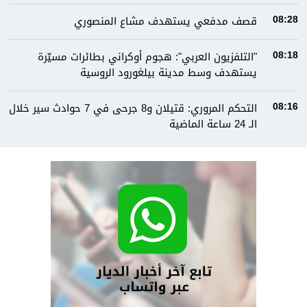
قصف مدفعي يستهدف مشاع المنصوري
08:28
"التلفزيون العربي": هجوم أوكراني بطائرات مسيّرة
08:18
يستهدف وسط مدينة بيلغورود الروسية
التحكم المروري: قتيلان و8 جرحى في 7 حوادث سير خلال
08:16
الـ 24 ساعة الماضية