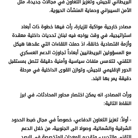
البريطاني للجيش، وتعزيز التعاون في مجالات جديدة، مثل
الأمن السيبراني وحماية المنشآت الحيوية
.
مصادر خارجية مواكبة للزيارة، رأت فيها خطوة ذات أبعاد
استراتيجية، في وقت يواجه فيه لبنان تحديات داخلية معقدة
وأزمة اقتصادية خانقة، اذ حملت اللقاءات التي عقدها هيكل
مع المسؤولين البريطانيين أبعاداً تجاوزت الدعم العسكري
التقني، لتلامس ملفات سياسية وأمنية دقيقة تتصل بمستقبل
الدور الإقليمي للجيش، وتوازن القوى الداخلية في مرحلة
دقيقة يمر بها البلد
.
ورأت المصادر، انه يمكن اختصار محاور المحادثات، في ابرز
النقاط التالية:
- أولاً: تعزيز التعاون الدفاعي، خصوصاً في مجال ضبط الحدود
الشرقية والشمالية، وصولا الى الجنوبية، من خلال الدعم
التقني والتدريب، وتقديم المعدات المتخصصة في الرصد