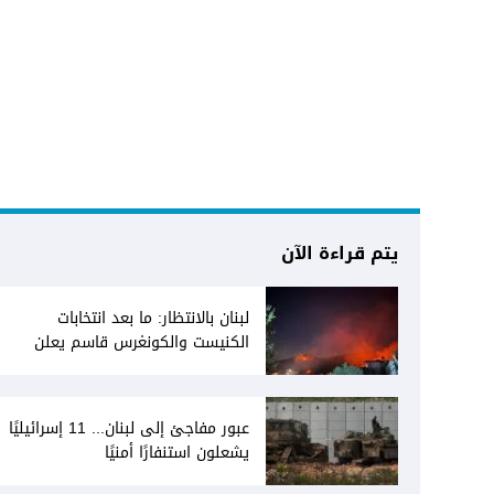
يتم قراءة الآن
لبنان بالانتظار: ما بعد انتخابات
الكنيست والكونغرس قاسم يعلن
انفتاحه على المفاوضات مع دمشق...
وصمت سوري يقابله
عبور مفاجئ إلى لبنان... 11 إسرائيليًا
يشعلون استنفارًا أمنيًا