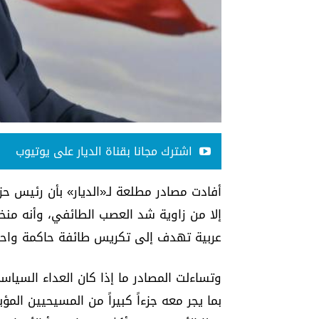
اشترك مجانا بقناة الديار على يوتيوب
أفادت مصادر مطلعة لـ«الديار» بأن رئيس ح
إلا من زاوية شد العصب الطائفي، وأنه من
عربية تهدف إلى تكريس طائفة حاكمة واحدة ب
وتساءلت المصادر ما إذا كان العداء السياسي
بما يجر معه جزءاً كبيراً من المسيحيين الم