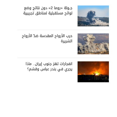
جــولة «روما 2» دون نتائج وضع
لوائح مستقبلية لمناطق تجريبية
حرب الأرواح المقدسة ضدّ الأرواح
الشريرة
انفجارات تهز جنوب إيران.. ماذا
يجري في بندر عباس وقشم؟