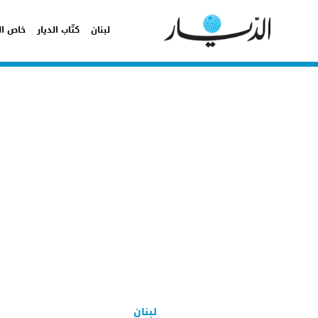
لبنان
كتّاب الديار
خاص ال
لبنان