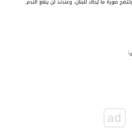
تضح صورة ما يُحاك للبنان، وعندئذ لن ينفع الندم.
:
ad