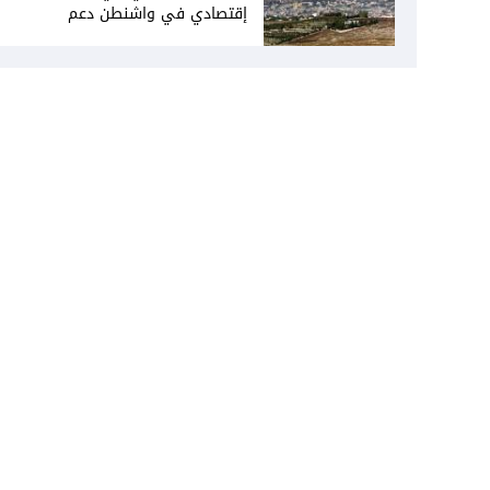
إقتصادي في واشنطن دعم
فاتيكاني لبعبدا... جلسة تشريعيّة
ليومين... ونفط العراق على الطاولة