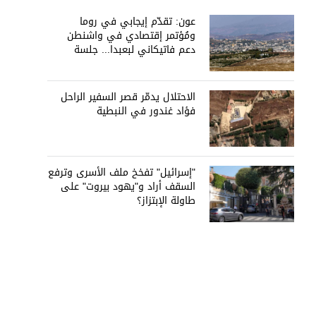
عون: تقدّم إيجابي في روما
ومُؤتمر إقتصادي في واشنطن
دعم فاتيكاني لبعبدا... جلسة
تشريعيّة ليومين... ونفط العراق
على الطاولة
الاحتلال يدمّر قصر السفير الراحل
فؤاد غندور في النبطية
"إسرائيل" تفخخ ملف الأسرى وترفع
السقف أراد و"يهود بيروت" على
طاولة الإبتزاز؟