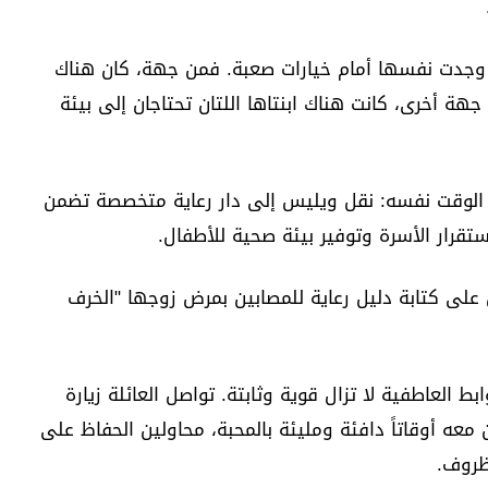
ي وجدت نفسها أمام خيارات صعبة. فمن جهة، كان هناك
هة أخرى، كانت هناك ابنتاها اللتان تحتاجان إلى بيئة
ي الوقت نفسه: نقل ويليس إلى دار رعاية متخصصة تضمن
ستقرار الأسرة وتوفير بيئة صحية للأطفال.
 على كتابة دليل رعاية للمصابين بمرض زوجها "الخرف
بط العاطفية لا تزال قوية وثابتة. تواصل العائلة زيارة
معه أوقاتاً دافئة ومليئة بالمحبة، محاولين الحفاظ على
ظروف.