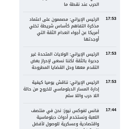
الحرب عند نقطة ما
الرئيس الإيراني: مصممون على اعتماد
17:53
مذكرة التفاهم كأساس شريطة تخلي
أمريكا عن أجواء انعدام الثقة التي
أوجدتها
الرئيس الإيراني: الولايات المتحدة غير
17:53
جديرة بالثقة لكننا نسعى لإحراز بعض
التقدم معها وحل القضايا المطروحة
الرئيس الإيراني: نناقش يوميا كيفية
17:53
إدارة المسار الدبلوماسي للخروج من حالة
اللا حرب واللا سلم
فانس لفوكس نيوز: نحن في منتصف
17:44
اللعبة ونستخدم أدوات دبلوماسية
واقتصادية وعسكرية للوصول لأفضل