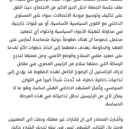
ملف جلسة الجمعة احتل الحيز الاكبر من الاجتماع، حيث اتفق
على تكثيف وتوسيع مروحة الاتصالات، سواء على المستوى
الداخلي مع القوى السياسية الأساسية، أو عبر قنوات خارجية،
في محاولة لتهيئة الأجواء السياسية واحتواء أي تصعيد
محتمل، خصوصا ان هناك ضغوطاً دولية متصاعدة تُمارَس على
العهد والحكومة، بهدف دفعهما إلى اتخاذ خطوات اكثر تقدما
على صعيد ملفي السلاح والوضع الأمني، ومن ضمنها تندرج
الرسالة التي حملها سلام من الرئيس المصري، في مقابل
إدراك الرئاستين أن الرضوخ الكامل لهذه الضغوط قد يؤدي إلى
تداعيات داخلية خطرة، قد تُحدث شرخاً كبيراً في التوازن
السياسي، وتُفجّر المشهد الداخلي الهش اساسا، وهو ما لا
يمكن لأي من الرئيسين تحمّل تداعياته في هذه المرحلة
الحساسة.
وأشارت المصادر الى ان إشارات غير معلنة، وصلت الى المعنيين،
اوحت بان الثنائي الشيعي ليس في نيته تحريك الشارع حاليا،