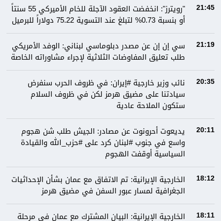
"رويترز": انخفضت العقود الآجلة للخام الأميركي 55 سنتاً
21:45
أو بنسبة 0.73% لتبلغ عند التسوية 75.22 دولاراً للبرميل
سي إن إن عن مصدر دبلوماسي لبناني: الوفد الأمريكي
21:19
طلب تعليق المفاوضات الثلاثية لإجراء مشاوراته الخاصة
نائب وزير خارجية #إيران: في ظروف الحرب سنفرض
20:35
سيادتنا على مضيق هرمز لكن في ظروف السلام
ستكون الملاحة عادية
يديعوت أحرونوت عن مصادر: الجيش طلب شن هجوم
20:11
واسع في جنوب #لبنان كرد على #حزب_الله والقيادة
السياسية أوقفت الهجوم
الخارجية الإيرانية: تم الاتفاق مع عمان بشأن الإحداثيات
18:12
الجغرافية لمسار عبور السفن في مضيق هرمز
الخارجية الإيرانية: البيان المشترك مع عمان في مرحلة
18:11