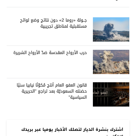
جــولة «روما 2» دون نتائج وضع لوائح
مستقبلية لمناطق تجريبية
حرب الأرواح المقدسة ضدّ الأرواح الشريرة
قانون العفو العام أنتج مُكوّنًا نيابيا سنيًا
حضنته السعوديّة بعد تراجع "الحريرية
السياسية"
اشترك بنشرة الديار لتصلك الأخبار يوميا عبر بريدك