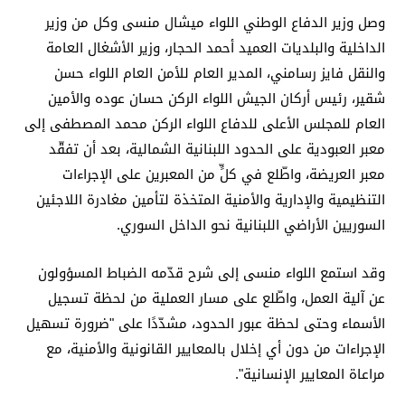
وصل وزير الدفاع الوطني اللواء ميشال منسى وكل من وزير
الداخلية والبلديات العميد أحمد الحجار، وزير الأشغال العامة
والنقل فايز رسامني، المدير العام للأمن العام اللواء حسن
شقير، رئيس أركان الجيش اللواء الركن حسان عوده والأمين
العام للمجلس الأعلى للدفاع اللواء الركن محمد المصطفى إلى
معبر العبودية على الحدود اللبنانية الشمالية، بعد أن تفقّد
معبر العريضة، واطّلع في كلٍّ من المعبرين على الإجراءات
التنظيمية والإدارية والأمنية المتخذة لتأمين مغادرة اللاجئين
السوريين الأراضي اللبنانية نحو الداخل السوري.
وقد استمع اللواء منسى إلى شرح قدّمه الضباط المسؤولون
عن آلية العمل، واطّلع على مسار العملية من لحظة تسجيل
الأسماء وحتى لحظة عبور الحدود، مشدّدًا على "ضرورة تسهيل
الإجراءات من دون أي إخلال بالمعايير القانونية والأمنية، مع
مراعاة المعايير الإنسانية".