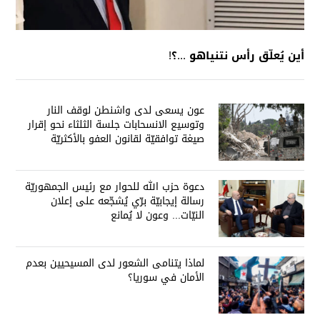
أين يُعلّق رأس نتنياهو ...؟!
عون يسعى لدى واشنطن لوقف النار
وتوسيع الانسحابات جلسة الثلثاء نحو إقرار
صيغة توافقيّة لقانون العفو بالأكثريّة
دعوة حزب الله للحوار مع رئيس الجمهوريّة
رسالة إيجابيّة برّي يُشجّعه على إعلان
النيّات... وعون لا يُمانع
لماذا يتنامى الشعور لدى المسيحيين بعدم
الأمان في سوريا؟