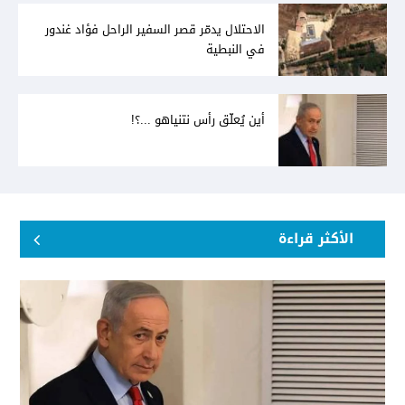
الاحتلال يدمّر قصر السفير الراحل فؤاد غندور
في النبطية
أين يُعلّق رأس نتنياهو ...؟!
الأكثر قراءة