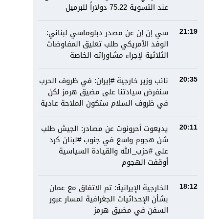
عند التسوية 75.22 دولاراً للبرميل
سي إن إن عن مصدر دبلوماسي لبناني:
21:19
الوفد الأمريكي طلب تعليق المفاوضات
الثلاثية لإجراء مشاوراته الخاصة
نائب وزير خارجية #إيران: في ظروف الحرب
20:35
سنفرض سيادتنا على مضيق هرمز لكن
في ظروف السلام ستكون الملاحة عادية
يديعوت أحرونوت عن مصادر: الجيش طلب
20:11
شن هجوم واسع في جنوب #لبنان كرد
على #حزب_الله والقيادة السياسية
أوقفت الهجوم
الخارجية الإيرانية: تم الاتفاق مع عمان
18:12
بشأن الإحداثيات الجغرافية لمسار عبور
السفن في مضيق هرمز