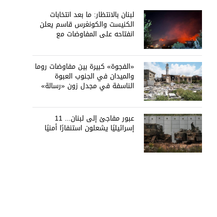
لبنان بالانتظار: ما بعد انتخابات
الكنيست والكونغرس قاسم يعلن
انفتاحه على المفاوضات مع
دمشق... وصمت سوري يقابله
«الفجوة» كبيرة بين مفاوضات روما
والميدان في الجنوب العبوة
الناسفة في مجدل زون «رسالة»
في أكثر من اتجاه؟
عبور مفاجئ إلى لبنان... 11
إسرائيليًا يشعلون استنفارًا أمنيًا