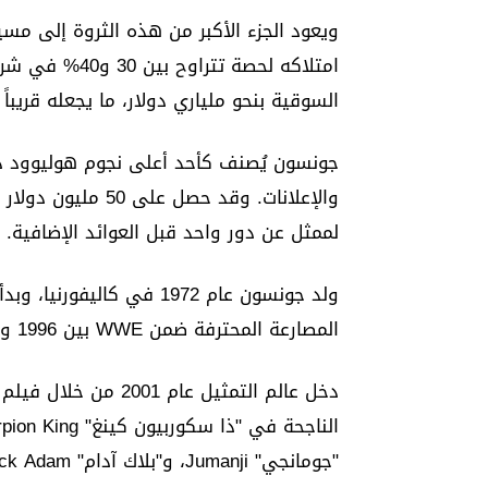
ويعود الجزء الأكبر من هذه الثروة إلى مسي
السوقية بنحو ملياري دولار، ما يجعله قريباً
لممثل عن دور واحد قبل العوائد الإضافية.
ولد جونسون عام 1972 في كا
المصارعة المحترفة ضمن WWE بين 1996 و2004، محققاً 9 ألقاب عالمية.
"جومانجي" Jumanji، و"بلاك آدام" Black Adam.