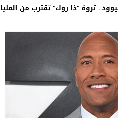
وود.. ثروة "ذا روك" تقترب من المليار