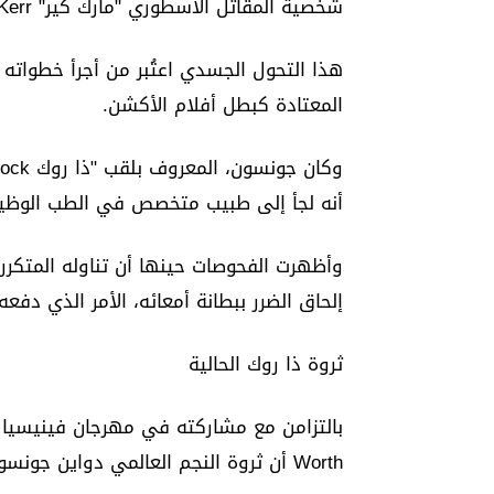
شخصية المقاتل الأسطوري "مارك كير" Mark Kerr في رياضة الفنون القتالية المختلطة.
هذا التحول الجسدي اعتُبر من أجرأ خطواته ال
المعتادة كبطل أفلام الأكشن.
أنه لجأ إلى طبيب متخصص في الطب الوظيف
وأظهرت الفحوصات حينها أن تناوله المتكر
إلحاق الضرر ببطانة أمعائه، الأمر الذي دفع
ثروة ذا روك الحالية
Worth أن ثروة النجم العالمي دواين جونسون Dwayne Johnson تبلغ نحو 800 مليون دولار.