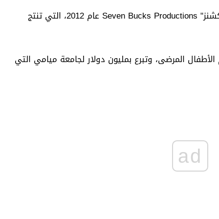
وأسس جونسون شركة "سيفن باكس برودكشنز" Seven Bucks Productions عام 2012، التي تنتج
أطفال المرضى، وتبرع بمليون دولار لجامعة ميامي التي
ad