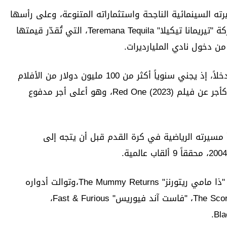
رته السينمائية الناجحة واستثماراته المتنوعة، وعلى رأسها
امتلاكه لحصة تتراوح بين 30 و40% في شركة "تيريمانا تيكيلا" Teremana Tequila، التي تُقدّر قيمتها
 من دخول نادي المليارديرات.
جونسون يُصنف كأحد أعلى نجوم هوليوود دخلاً، إذ يجني سنوياً أكثر من 100 مليون دولار من الأفلام
والإعلانات. وقد حصل على 50 مليون دولار كأجر عن فيلم Red One (2023)، وهو أعلى أجر مدفوع
ليفورنيا، وبدأ مسيرته الرياضية في كرة القدم قبل أن يتجه إلى
دخل عالم التمثيل عام 2001 من خلال فيلم "ذا مامي ريتورنز" The Mummy Returns،وتوالت أدواره
الناجحة في "ذا سكوربيون كينغ" The Scorpion King، "فاست آند فيوريس" Fast & Furious،