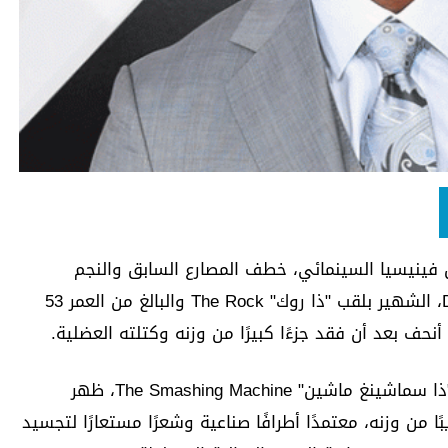
الدورة الـ82 من مهرجان فينيسيا السينمائي، خطف المصارع السابق والنجم
العالمي "دواين جونسون" Dwayne Johnson، الشهير بلقب "ذا روك" The Rock والبالغ من العمر 53
ا أنحف بعد أن فقد جزءًا كبيرًا من وزنه وكتلته العضلية.
على السجادة الحمراء لعرض فيلمه الجديد "ذا سماشينغ ماشين" The Smashing Machine، ظهر
27.22 كيلوغرام تقريبًا من وزنه، معتمدًا أطرافًا صناعية وشعرًا مستعارًا لتجسيد