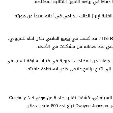
فنية لإبراز الجانب الدرامي في أدائه بعيداً عن صورته
وكان جونسون، المعروف بلقب "ذا روك The Rock"، قد كشف في يونيو الماضي خلال لقاء تلفزيوني،
ي بعد معاناته من مشكلات في الأمعاء.
ر لجرعات من المضادات الحيوية في فترات سابقة تسبب في
ه إلى اتباع برنامج علاجي خاص لاستعادة عافيته.
بالتزامن مع مشاركته في مهرجان فينيسيا السينمائي، كشفت تقارير صادرة عن موقع Celebrity Net