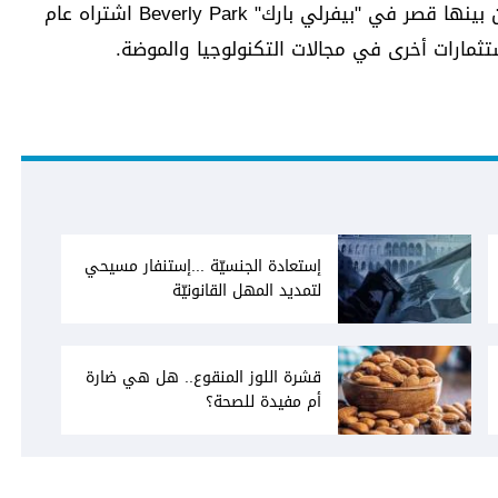
ويمتلك جونسون مجموعة عقارات فاخرة، من بينها قصر في "بيفرلي بارك" Beverly Park اشتراه عام
إستعادة الجنسيّة ...إستنفار مسيحي
لتمديد المهل القانونيّة
قشرة اللوز المنقوع.. هل هي ضارة
أم مفيدة للصحة؟