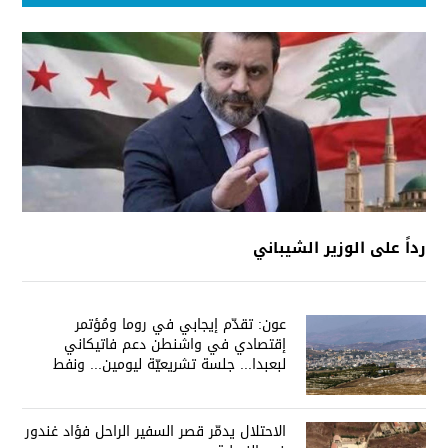
رداً على الوزير الشيباني
عون: تقدّم إيجابي في روما ومُؤتمر
إقتصادي في واشنطن دعم فاتيكاني
لبعبدا... جلسة تشريعيّة ليومين... ونفط
العراق على الطاولة
الاحتلال يدمّر قصر السفير الراحل فؤاد غندور