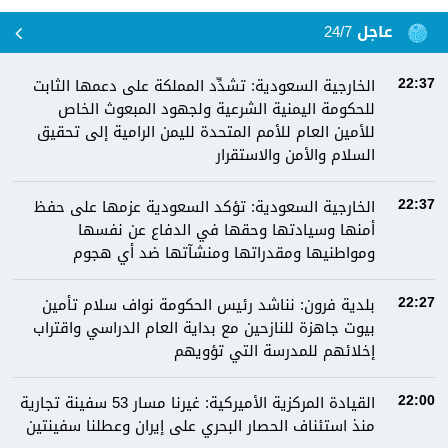
عاجل 24/7
الخارجية السعودية: تشدِّد المملكة على دعمها الثابت
22:37
للحكومة اليمنية الشرعية ولجهود المبعوث الخاص
للأمين العام للأمم المتحدة لليمن الرامية إلى تحقيق
السلام والأمن والاستقرار
الخارجية السعودية: تؤكد السعودية عزمها على حفظ
22:37
أمنها وسيادتها وحقها في الدفاع عن نفسها
ومواطنيها ومقدراتها ومنشآتها ضد أي هجوم
بلدية فرون: نناشد رئيس الحكومة نواف سلام تأمين
22:27
بيوت جاهزة للنازحين مع بداية العام الدراسي واقتراب
إخلائهم للمدرسة التي تؤويهم
القيادة المركزية الأميركية: غيرنا مسار 53 سفينة تجارية
22:00
منذ استئناف الحصار البحري على إيران وعطلنا سفينتين