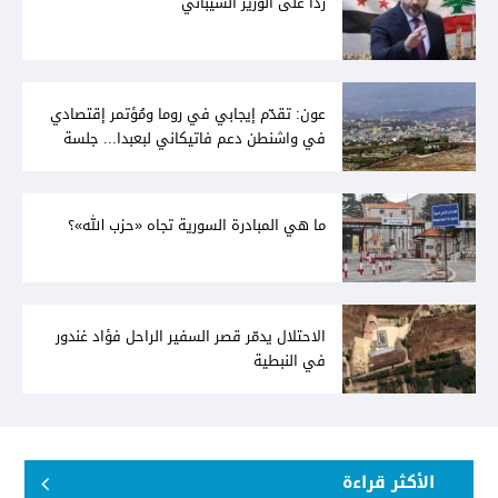
رداً على الوزير الشيباني
عون: تقدّم إيجابي في روما ومُؤتمر إقتصادي
في واشنطن دعم فاتيكاني لبعبدا... جلسة
تشريعيّة ليومين... ونفط العراق على الطاولة
ما هي المبادرة السورية تجاه «حزب الله»؟
الاحتلال يدمّر قصر السفير الراحل فؤاد غندور
في النبطية
الأكثر قراءة